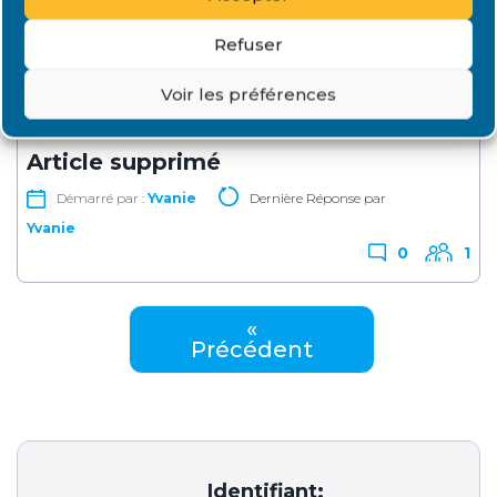
triton
0
1
Refuser
Voir les préférences
DANS :
LE FORUM DE RENALOO
Article supprimé
Démarré par :
Yvanie
Dernière Réponse par
Yvanie
0
1
«
Précédent
Identifiant: