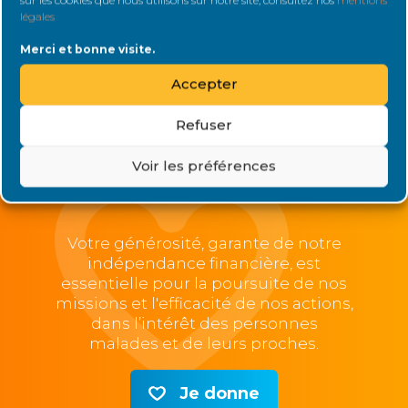
au forum et bénéficiez d’autres
légales
avantages.
Merci et bonne visite.
Je deviens membre
Accepter
Refuser
Voir les préférences
Soutenez-nous
Votre générosité, garante de notre
indépendance financière, est
essentielle pour la poursuite de nos
missions et l'efficacité de nos actions,
dans l’intérêt des personnes
malades et de leurs proches.
Je donne