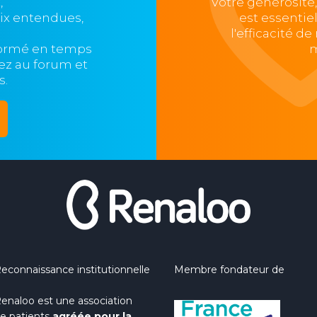
,
Votre générosité
oix entendues,
est essentie
l'efficacité d
formé en temps
m
ipez au forum et
s.
econnaissance institutionnelle
Membre fondateur de
enaloo est une association
e patients
agréée pour la