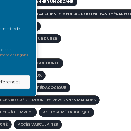
GE LIMITE POUR DONNER UN ORGANE
IDE AUX VICTIMES D'ACCIDENTS MÉDICAUX OU D'ALÉAS THÉRAPEU
CTIVITÉ DE GREFFE
 permettre de
FFECTION DE LONGUE DURÉE
érer le
 L'ÉTRANGER
mentions légales
FFECTIONS DE LONGUE DURÉE
CTES PARAMÉDICAUX
références
CCOMPAGNEMENT PÉDAGOGIQUE
CCÈS AU CRÉDIT POUR LES PERSONNES MALADES
CCÈS À L'EMPLOI
ACIDOSE MÉTABOLIQUE
CNÉ
ACCÈS VASCULAIRES