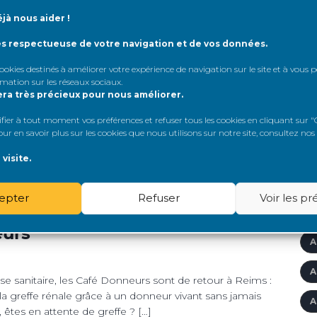
Â
NIR
INSUFFISANCE RÉNALE
jà nous aider !
A
ès respectueuse de votre navigation et de vos données.
e Reims
A
 cookies destinés à améliorer votre expérience de navigation sur le site et à vous
rmation sur les réseaux sociaux
.
A
era très précieux pour nous améliorer.
à Reims le 15 juin dernier par Martine Varin, référente
n extérieur dans les locaux de Reims Handisport et avec
er à tout moment vos préférences et refuser tous les cookies en cliquant sur "G
À
e doute rempli sa fonction. Un grand merci à Reims
r en savoir plus sur les cookies que nous utilisons sur notre site, consultez nos
A
visite.
A
epter
Refuser
Voir les p
NIR
INSUFFISANCE RÉNALE
A
eurs
A
A
crise sanitaire, les Café Donneurs sont de retour à Reims :
la greffe rénale grâce à un donneur vivant sans jamais
A
êtes en attente de greffe ? […]