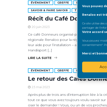
ÉVÉNEMENT
GREFFE
INFORMER & SOUTE
Vous pouvez dé
SAVOIR & FAIRE SAVOIR
TÉMOIGNAGE
Renaloo est tr
Récit du Café Donneurs d
Ce site utilise des
20 juin 2023
partager de l’info
Votre accord s
Ce café Donneurs organisé pour la première fois 
régionale Renaloo pour la région Grand Est – e
Vous pouvez modifi
leur aide pour l’installation – a sans le moindr
consentement". Pou
Handisport […]
Merci et bonne 
LIRE LA SUITE
Acc
ÉVÉNEMENT
GREFFE
INFORMER & SOUTE
Le retour des Cafés Donn
23 mai 2023
Après plus de trois ans d’interruption liée à la 
tout ce que vous avez toujours voulu savoir sur 
oser le demander ! Vous, ou un de vos proches, 