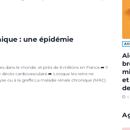
nique : une épidémie
AS
Ai
br
s dans le monde, et près de 6 millions en France.➡️ 9
mi
 décès cardiovasculaire.➡️ Lorsque les reins ne
et
lyse ou à la greffe.La maladie rénale chronique (MRC)
de
4
A