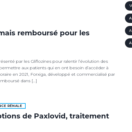
'
A
A
rmais remboursé pour les
A
enté par les Gliflozines pour ralentir l’évolution des
permettre aux patients qui en ont besoin d’accéder à
oraire en 2021, Forxiga, développé et commercialisé par
remboursé dans […]
NCE RÉNALE
ptions de Paxlovid, traitement