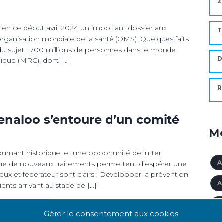
Z
n ce début avril 2024 un important dossier aux
T
’organisation mondiale de la santé (OMS). Quelques faits
r du sujet : 700 millions de personnes dans le monde
D
ique (MRC), dont […]
R
Renaloo s’entoure d’un comité
Mo
tournant historique, et une opportunité de lutter
A
 que de nouveaux traitements permettent d’espérer une
tieux et fédérateur sont clairs : Développer la prévention
A
nts arrivant au stade de […]
A
Gérer le consentement aux cookies