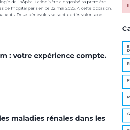
ogie de l’hôpital Lariboisière a organisé sa première
I
 de l’hôpital parisien ce 22 mai 2025. A cette occasion,
 patients. Deux bénévoles se sont portés volontaires
C
E
D
um : votre expérience compte.
R
P
M
G
 les maladies rénales dans les