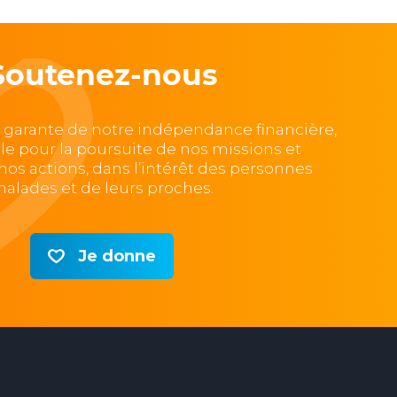
Soutenez-nous
, garante de notre indépendance financière,
lle pour la poursuite de nos missions et
e nos actions, dans l’intérêt des personnes
alades et de leurs proches.
Je donne