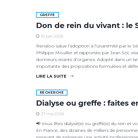
GREFFE
Don de rein du vivant : le
10 juin 2026
Renaloo salue l’adoption à l’unanimité par le Sé
Philippe Mouiller et rapportée par Jean Sol, visan
donneurs vivants d’organes. Adopté dans un lar
importante des propositions formulées et défe
LIRE LA SUITE
RECHERCHE
Dialyse ou greffe : faites 
27 mai 2026
📢 Vous êtes dialysé(e) ou greffé(e) du rein et 
En France, des dizaines de milliers de personnes
essayant de préserver une activité professionnell