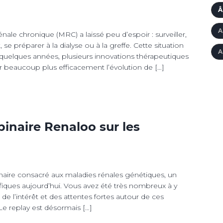
Â
A
ale chronique (MRC) a laissé peu d’espoir : surveiller,
se préparer à la dialyse ou à la greffe. Cette situation
A
quelques années, plusieurs innovations thérapeutiques
ir beaucoup plus efficacement l’évolution de […]
binaire Renaloo sur les
naire consacré aux maladies rénales génétiques, un
iques aujourd’hui. Vous avez été très nombreux à y
de l’intérêt et des attentes fortes autour de ces
e replay est désormais […]