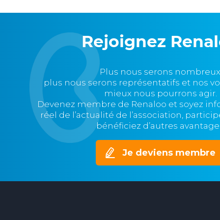
Rejoignez Rena
Plus nous serons nombreux
plus nous serons représentatifs et nos v
mieux nous pourrons agir.
Devenez membre de Renaloo et soyez in
réel de l’actualité de l’association, partic
bénéficiez d’autres avantage
Je deviens membre