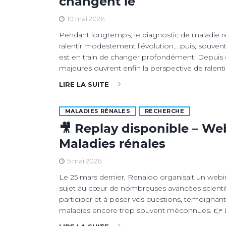
changent le
10 mai 2026
Pendant longtemps, le diagnostic de maladie rén
ralentir modestement l’évolution… puis, souvent, 
est en train de changer profondément. Depuis 
majeures ouvrent enfin la perspective de ralent
LIRE LA SUITE
MALADIES RÉNALES
RECHERCHE
🎥 Replay disponible – We
Maladies rénales
5 mai 2026
Le 25 mars dernier, Renaloo organisait un webi
sujet au cœur de nombreuses avancées scientif
participer et à poser vos questions, témoignant 
maladies encore trop souvent méconnues. 👉 L