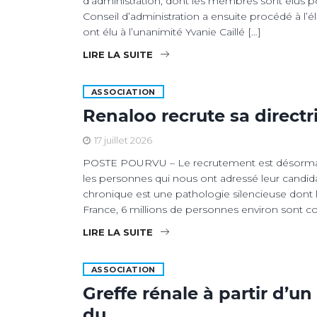
d’administration, dont les membres sont élus pou
Conseil d’administration a ensuite procédé à l’é
ont élu à l’unanimité Yvanie Caillé […]
LIRE LA SUITE
ASSOCIATION
Renaloo recrute sa directr
17 juillet 2026
POSTE POURVU – Le recrutement est désormai
les personnes qui nous ont adressé leur candid
chronique est une pathologie silencieuse dont l
France, 6 millions de personnes environ sont c
LIRE LA SUITE
ASSOCIATION
Greffe rénale à partir d’un
du