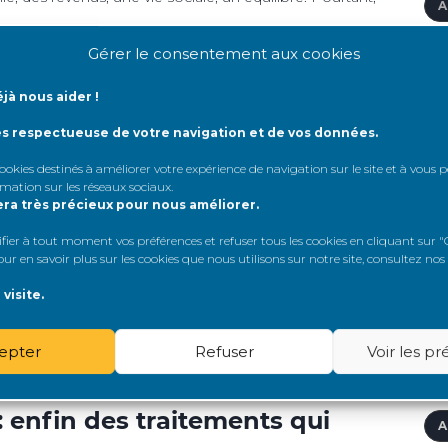
A
A
Gérer le consentement aux cookies
A
jà nous aider !
A
ur le futur plan greffe :
ès respectueuse de votre navigation et de vos données.
 cookies destinés à améliorer votre expérience de navigation sur le site et à vous
'
rmation sur les réseaux sociaux
.
era très précieux pour nous améliorer.
A
 sa contribution à la concertation sur le futur plan
er à tout moment vos préférences et refuser tous les cookies en cliquant sur "G
lair : l’échec du Plan Greffe 2022-2026 est désormais
A
r en savoir plus sur les cookies que nous utilisons sur notre site, consultez nos
ntinuent de s’allonger, les pertes de chance augmentent
visite.
A
A
epter
Refuser
Voir les p
A
 enfin des traitements qui
A