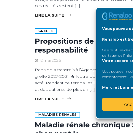
ces réalités restent […]
LIRE LA SUITE
Vous pouvez dé
GREFFE
Propositions de Renaloo po
Renaloo est tr
responsabilité
Ce site utilise des
partager de l’info
12 mai 2026
Votre accord s
Renaloo a transmis à l’Agence de la biomédecine
Vous pouvez modifi
greffe 2027-2031. 🔥 Notre point de départ est c
consentement". Pou
acté. Pendant ce temps, les listes d’attente co
Merci et bonne 
et des patients de plus en […]
LIRE LA SUITE
Acc
MALADIES RÉNALES
Maladie rénale chronique :