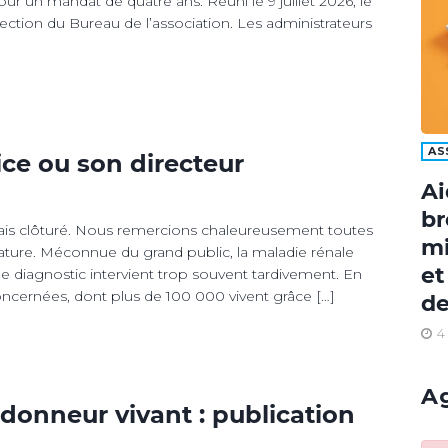
r un mandat de quatre ans. Réuni le 9 juillet 2026, le
lection du Bureau de l’association. Les administrateurs
AS
ice ou son directeur
Ai
br
s clôturé. Nous remercions chaleureusement toutes
mi
ature. Méconnue du grand public, la maladie rénale
et
e diagnostic intervient trop souvent tardivement. En
oncernées, dont plus de 100 000 vivent grâce […]
de
4
A
 donneur vivant : publication