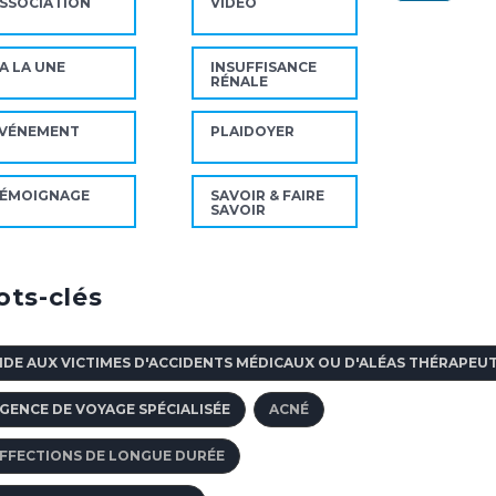
SSOCIATION
VIDÉO
A LA UNE
INSUFFISANCE
RÉNALE
VÉNEMENT
PLAIDOYER
ÉMOIGNAGE
SAVOIR & FAIRE
SAVOIR
ts-clés
IDE AUX VICTIMES D'ACCIDENTS MÉDICAUX OU D'ALÉAS THÉRAPEU
GENCE DE VOYAGE SPÉCIALISÉE
ACNÉ
FFECTIONS DE LONGUE DURÉE