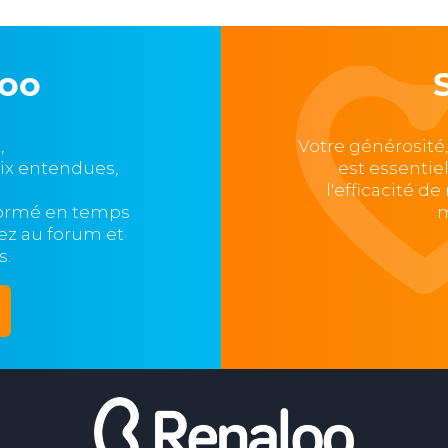
loo
,
Votre générosité
oix entendues,
est essentie
l'efficacité d
formé en temps
m
ipez au forum et
s.