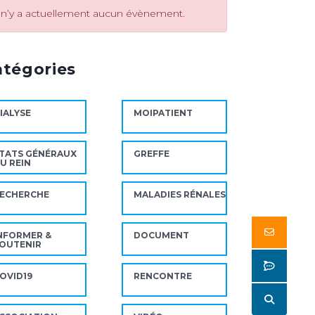
l n’y a actuellement aucun évènement.
atégories
IALYSE
MOIPATIENT
TATS GÉNÉRAUX
GREFFE
U REIN
ECHERCHE
MALADIES RÉNALES
Butto
NFORMER &
DOCUMENT
OUTENIR
Butto
OVID19
RENCONTRE
Butto