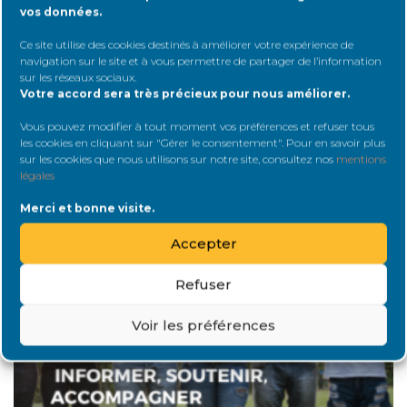
vos données.
Partagez
Ce site utilise des cookies destinés à améliorer votre expérience de
navigation sur le site et à vous permettre de partager de l’information
sur les réseaux sociaux
.
Votre accord sera très précieux pour nous améliorer.
< Nos valeurs : le manifeste Renaloo
Vous pouvez modifier à tout moment vos préférences et refuser tous
L'équipe opérationnelle >
les cookies en cliquant sur "Gérer le consentement". Pour en savoir plus
sur les cookies que nous utilisons sur notre site, consultez nos
mentions
légales
Nos actions
EN SAVOIR PLUS
Merci et bonne visite.
Accepter
Refuser
Voir les préférences