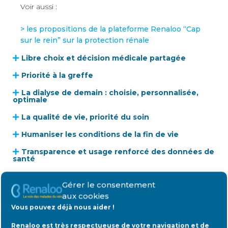
Voir aussi :
> les propositions de la plateforme Renaloo “Cap
sur le rein” sur la protection rénale
Libre choix et décision médicale partagée
Priorité à la greffe
La dialyse de demain : choisie, personnalisée,
optimale
La qualité de vie, priorité du soin
Humaniser les conditions de la fin de vie
Transparence et usage renforcé des données de
santé
Réformer les financements pour améliorer la
qualité des soins et garantir la pérrenité de leur
Gérer le consentement
prise en charge
aux cookies
Patient-e-s et médecins ensemble, pour inventer
Vous pouvez déjà nous aider !
la néphrologie de demain
Renaloo est très respectueuse de votre navigation et de