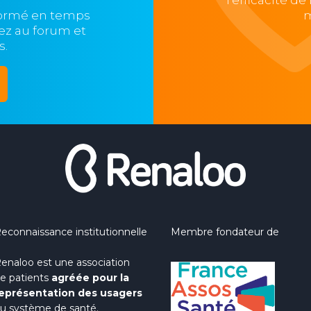
l'efficacité d
formé en temps
m
ipez au forum et
s.
econnaissance institutionnelle
Membre fondateur de
enaloo est une association
e patients
agréée pour la
eprésentation des usagers
u système de santé.