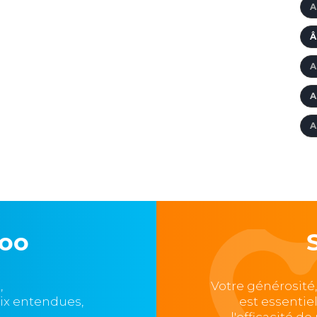
A
Â
A
A
A
loo
,
Votre générosité
oix entendues,
est essentie