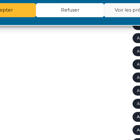
epter
Refuser
Voir les p
A
'
A
A
A
A
A
A
A
A