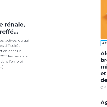
e rénale,
reffé…
s, actives, ou qui
AS
s difficultés
ntien dans un
Ai
015 les résultats
br
 dans l’emploi
mi
[…]
et
de
4
A