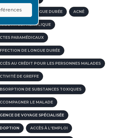
références
FFECTIONS DE LONGUE DURÉE
ACNÉ
ACIDE MYCOPHÉNOLIQUE
CTES PARAMÉDICAUX
FFECTION DE LONGUE DURÉE
CCÈS AU CRÉDIT POUR LES PERSONNES MALADES
CTIVITÉ DE GREFFE
BSORPTION DE SUBSTANCES TOXIQUES
CCOMPAGNER LE MALADE
GENCE DE VOYAGE SPÉCIALISÉE
DOPTION
ACCÈS À L'EMPLOI