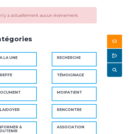
l n’y a actuellement aucun évènement.
atégories
Butto
Butto
A LA UNE
RECHERCHE
Butto
REFFE
TÉMOIGNAGE
DOCUMENT
MOIPATIENT
LAIDOYER
RENCONTRE
NFORMER &
ASSOCIATION
OUTENIR