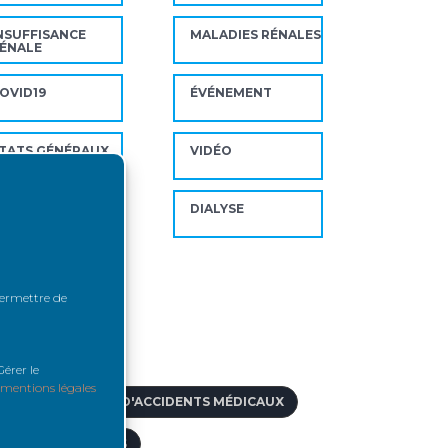
NSUFFISANCE
MALADIES RÉNALES
ÉNALE
OVID19
ÉVÉNEMENT
TATS GÉNÉRAUX
VIDÉO
U REIN
AVOIR & FAIRE
DIALYSE
AVOIR
ts-clés
 permettre de
 L'ÉTRANGER
érer le
mentions légales
IDE AUX VICTIMES D'ACCIDENTS MÉDICAUX
CCÈS VASCULAIRES