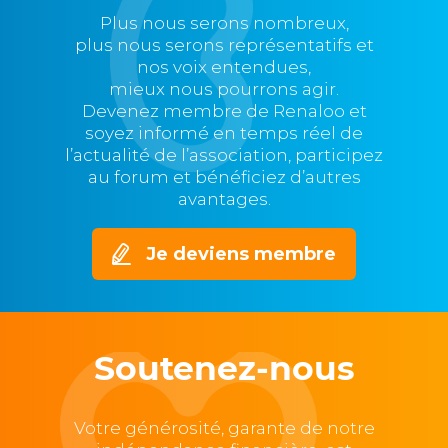
Plus nous serons nombreux,
plus nous serons représentatifs et
nos voix entendues,
mieux nous pourrons agir.
Devenez membre de Renaloo et
soyez informé en temps réel de
l’actualité de l’association, participez
au forum et bénéficiez d’autres
avantages.
Je deviens membre
Soutenez-nous
Votre générosité, garante de notre