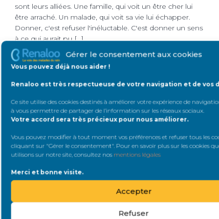
sont leurs alliées. Une famille, qui voit un être cher lui
être arraché. Un malade, qui voit sa vie lui échapper.
Donner, c'est refuser l'inéluctable. C'est donner un sens
à ce qui aurait pu […]
Gérer le consentement aux cookies
LIRE LA SUITE
Vous pouvez déjà nous aider !
Renaloo est très respectueuse de votre navigation et de vos 
1
2
Ce site utilise des cookies destinés à améliorer votre expérience de navigation
à vous permettre de partager de l’information sur les réseaux sociaux
.
Votre accord sera très précieux pour nous améliorer.
A la une
Vous pouvez modifier à tout moment vos préférences et refuser tous les co
cliquant sur "Gérer le consentement". Pour en savoir plus sur les cookies q
utilisons sur notre site, consultez nos
mentions légales
Merci et bonne visite.
Accepter
Refuser