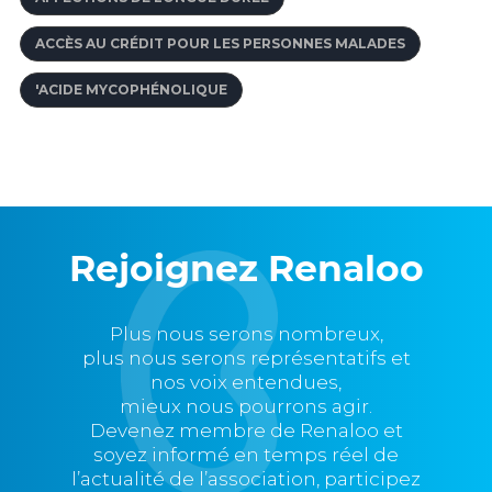
ACCÈS AU CRÉDIT POUR LES PERSONNES MALADES
'ACIDE MYCOPHÉNOLIQUE
Rejoignez Renaloo
Plus nous serons nombreux,
plus nous serons représentatifs et
nos voix entendues,
mieux nous pourrons agir.
Devenez membre de Renaloo et
soyez informé en temps réel de
l’actualité de l’association, participez