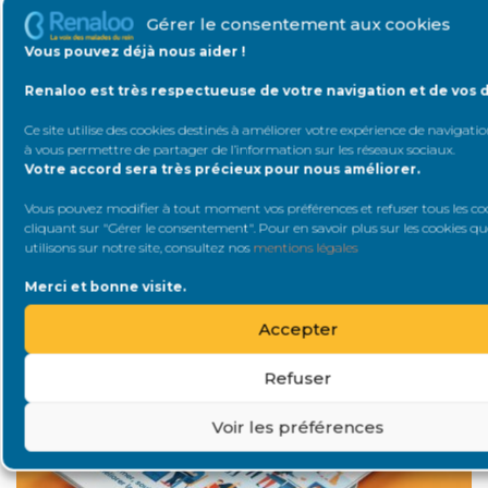
Gérer le consentement aux cookies
Vous pouvez déjà nous aider !
Renaloo est très respectueuse de votre navigation et de vos 
Ce site utilise des cookies destinés à améliorer votre expérience de navigation
à vous permettre de partager de l’information sur les réseaux sociaux
.
Votre accord sera très précieux pour nous améliorer.
Vous pouvez modifier à tout moment vos préférences et refuser tous les co
cliquant sur "Gérer le consentement". Pour en savoir plus sur les cookies q
utilisons sur notre site, consultez nos
mentions légales
A la une
Merci et bonne visite.
Accepter
Refuser
Voir les préférences