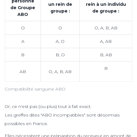
personne
un rein de
rein à un individu
de Groupe
groupe :
de groupe :
ABO
O
O
O, A, B, AB
A
A, O
A, AB
B
B, O
B, AB
B
AB
O, A, B, AB
Compatibilité sanguine ABO
Or, ce n'est pas (ou plus) tout à fait exact.
Les greffes dites "ABO incompatibles" sont désormais
possibles en France.
Elles nécessitent une préparation du receveur en amont de