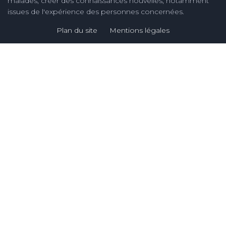
malades, créer des connaissances nouvelles, notamment
issues de l'expérience des personnes concernées.
Plan du site
Mentions légales