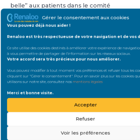
belle” aux patients dans le comité
d’ambassadeurs. Tout pour les
Gérer le consentement aux cookies
médecins. Désolant !
Vous pouvez déjà nous aider !
JPR_Project
Renaloo est très respectueuse de votre navigation et de vos 
Ce site utilise des cookies destinés à améliorer votre expérience de navigation
à vous permettre de partager de l’information sur les réseaux sociaux
.
#54099
4 juillet 2023 à 20 h 22 min
Votre accord sera très précieux pour nous améliorer.
Vous pouvez modifier à tout moment vos préférences et refuser tous les co
Renaloo
cliquant sur "Gérer le consentement". Pour en savoir plus sur les cookies q
Message(s)1539
Néphropathe
utilisons sur notre site, consultez nos
mentions légales
confirmé
Merci et bonne visite.
Qu’est-ce que vous en savez ? Vous leur
Accepter
avez demandé leur dossier médical ?
Refuser
Voir les préférences