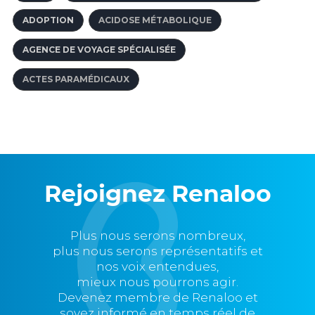
ADOPTION
ACIDOSE MÉTABOLIQUE
AGENCE DE VOYAGE SPÉCIALISÉE
ACTES PARAMÉDICAUX
Rejoignez Renaloo
Plus nous serons nombreux,
plus nous serons représentatifs et
nos voix entendues,
mieux nous pourrons agir.
Devenez membre de Renaloo et
soyez informé en temps réel de