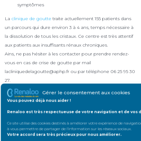
symptômes
La
clinique de goutte
traite actuellement 155 patients dans
un parcours qui dure environ 3 à 4 ans, temps nécessaire à
la dissolution de tous les cristaux. Ce centre est très attentif
aux patients aux insuffisants rénaux chroniques.
Ains, ne pas hésiter à les contacter pour prendre rendez-
vous en cas de crise de goutte par mail
lacliniquedelagoutte@aphp.fr ou par téléphone 06 25 95 30
27.
Gérer le consentement aux cookies
Après la présentation des intervenants, l’animation sur les
Vous pouvez déjà nous aider !
stands, il ressort une grande bienveillance et une écoute
envers les gens très appréciable.
Renaloo est très respectueuse de votre navigation et de vos 
Un grand merci au Pr Richette et au Dr Frazier, ainsi qu’à
Ce site utilise des cookies destinés à améliorer votre expérience de navigation
à vous permettre de partager de l’information sur les réseaux sociaux
.
leurs équipes pour leur invitation, leur accueil, leur
Votre accord sera très précieux pour nous améliorer.
disponibilité. Cette première journée était une vraie réussite.