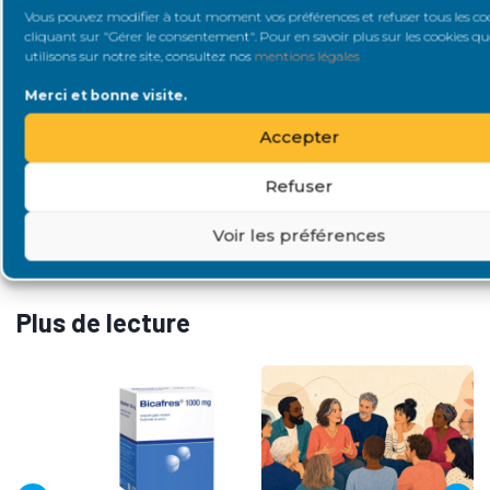
Vous pouvez modifier à tout moment vos préférences et refuser tous les co
cliquant sur "Gérer le consentement". Pour en savoir plus sur les cookies q
Cet article rédigé par Martine Varin a été validé par la
utilisons sur notre site, consultez nos
mentions légales
clinique de la goutte !
Merci et bonne visite.
Accepter
Refuser
Partagez
Voir les préférences
Catégorie
INSUFFISANCE RÉNALE
Plus de lecture