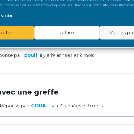
Dernière Réponse par
khalid
il y a 19 années et 9 mois
r en savoir plus sur les cookies que nous utilisons sur notre site, consultez nos
visite.
epter
Refuser
Voir les p
icale
ponse par
pouli
il y a 19 années et 9 mois
avec une greffe
 Réponse par
CORA
il y a 19 années et 9 mois