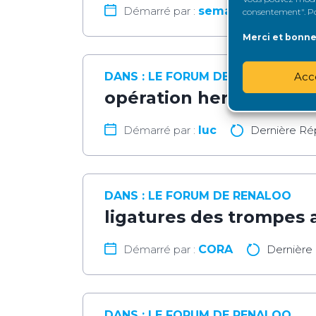
Démarré par :
semail lyliane
consentement". Pou
Merci et bonne 
DANS :
LE FORUM DE RENALOO
Acc
opération hernie ombil
Démarré par :
luc
Dernière Ré
DANS :
LE FORUM DE RENALOO
ligatures des trompes 
Démarré par :
CORA
Dernière
DANS :
LE FORUM DE RENALOO