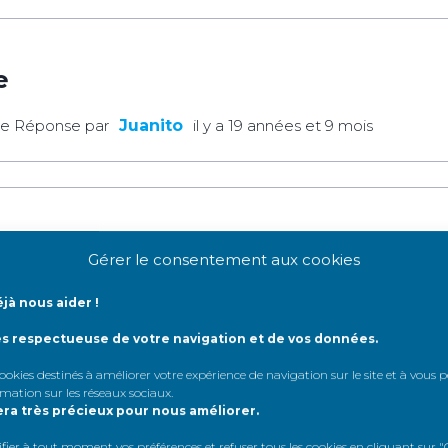
e
re Réponse par
Juanito
il y a 19 années et 9 mois
Gérer le consentement aux cookies
 Réponse par
khalid
il y a 19 années et 9 mois
jà nous aider !
ès respectueuse de votre navigation et de vos données.
 cookies destinés à améliorer votre expérience de navigation sur le site et à vous
rmation sur les réseaux sociaux
.
era très précieux pour nous améliorer.
sent pour la vie
er à tout moment vos préférences et refuser tous les cookies en cliquant sur "G