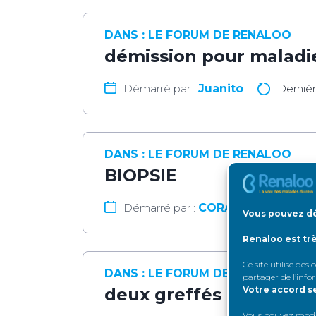
DANS :
LE FORUM DE RENALOO
démission pour maladi
Démarré par :
Juanito
Derniè
DANS :
LE FORUM DE RENALOO
BIOPSIE
Démarré par :
CORA
Dernière
Vous pouvez dé
Renaloo est tr
Ce site utilise des
DANS :
LE FORUM DE RENALOO
partager de l’info
Votre accord s
deux greffés qui s’unis
Vous pouvez modifi