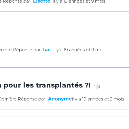
e Réponse par
Lisette
il y a 19 années et 9 mois
rnière Réponse par
luc
il y a 19 années et 9 mois
n pour les transplantés ?!
1
2
Dernière Réponse par
Anonyme
il y a 19 années et 9 mois