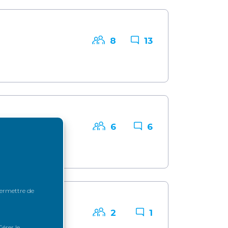
8
13
6
6
 permettre de
2
1
érer le