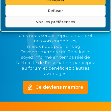
Refuser
Rejoignez Renaloo
Voir les préférences
Plus nous serons nombreux,
plus nous serons représentatifs et
nos voix entendues,
mieux nous pourrons agir.
Devenez membre de Renaloo et
soyez informé en temps réel de
l’actualité de l’association, participez
au forum et bénéficiez d’autres
avantages.
Je deviens membre