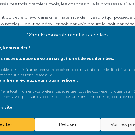
ssés ces trois premiers mois, les chances que la grossesse aille 
 doit être prévu dans une maternité de niveau 3 (qui possède u
 natale). Il peut se dérouler soit par voie naturelle, soit par cé
rématurés et peuvent être de petite taille.
Gérer le consentement aux cookies
la grossesse a peu d’impact sur le devenir de la greffe
, à 
onne bien lorsqu’elle est mise en route.
En revanche, si la fonc
jà nous aider !
nte, la grossesse risque d’accélérer sa dégradation et de pr
ertaines femmes font néanmoins ce choix, qui, à condition d’être éc
ès respectueuse de votre navigation et de vos données.
 et accompagné.
 cookies destinés à améliorer votre expérience de navigation sur le site et à vous
rmation sur les réseaux sociaux
.
era très précieux pour nous améliorer.
er à tout moment vos préférences et refuser tous les cookies en cliquant sur "G
r en savoir plus sur les cookies que nous utilisons sur notre site, consultez nos
visite.
epter
Refuser
Voir les p