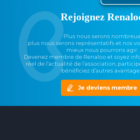
Rejoignez Renalo
Plus nous serons nombreux
plus nous serons représentatifs et nos v
mieux nous pourrons agir.
Devenez membre de Renaloo et soyez in
réel de l’actualité de l’association, partic
bénéficiez d’autres avantage
Je deviens membre