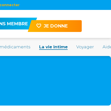
connecter
ENS MEMBRE
JE DONNE
 médicaments
La vie intime
Voyager
Aid