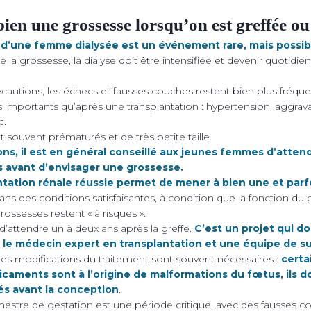
ien une grossesse lorsqu’on est greffée ou
 d’une femme dialysée est un événement rare
, mais possib
 la grossesse, la dialyse doit être intensifiée et devenir quotidi
cautions, les échecs et fausses couches restent bien plus fréquen
importants qu’après une transplantation : hypertension, aggrava
c.
 souvent prématurés et de très petite taille.
ons, il est en général conseillé aux jeunes femmes d’atten
s avant d’envisager une grossesse.
tation rénale réussie permet de mener à bien une et parfo
dans des conditions satisfaisantes, à condition que la fonction du 
ossesses restent « à risques ».
é d’attendre un à deux ans après la greffe.
C’est un projet qui do
 le médecin expert en transplantation et une équipe de su
s modifications du traitement sont souvent nécessaires :
certa
icaments sont à l’origine de malformations du fœtus, ils 
és avant la conception
.
mestre de gestation est une période critique, avec des fausses 