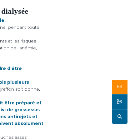
 dialysée
le.
enne, pendant toute
ts et les risques
tion de l’anémie,
dre d’être
is plusieurs
Butto
greffon soit bonne,
Butto
it être préparé et
ivi de grossesse.
Butto
ins antirejets et
doivent absolument
couches assez