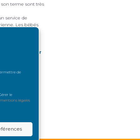
à son terme sont très
n service de
sarienne. Les bébés
condition que le
tion du greffon
écipiter le retour
lairé, doit alors
 permettre de
érer le
mentions légales
références