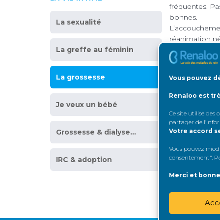
fréquentes. Pa
bonnes.
La sexualité
L’accouchement
réanimation néo
La greffe au féminin
sont souvent p
Globalement, 
greffon foncti
La grossesse
Vous pouvez dé
est insuffisa
en dialyse
. C
Renaloo est tr
être respecté
Je veux un bébé
Ce site utilise des
partager de l’info
Votre accord s
Grossesse & dialyse…
Vous pouvez modifi
consentement". Pou
IRC & adoption
Merci et bonne 
Acc