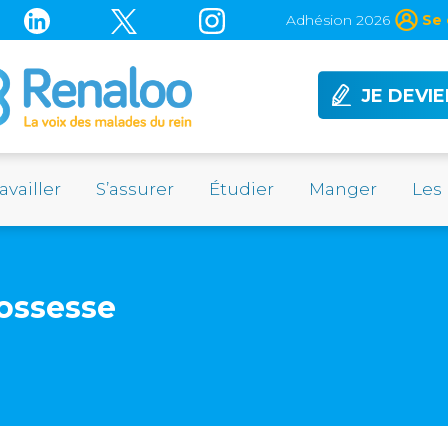
Adhésion 2026
Se 
JE DEVI
availler
S’assurer
Étudier
Manger
Les
ossesse