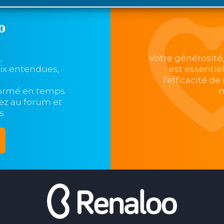
o
,
Votre générosité
oix entendues,
est essentie
l'efficacité d
formé en temps
m
ipez au forum et
s.