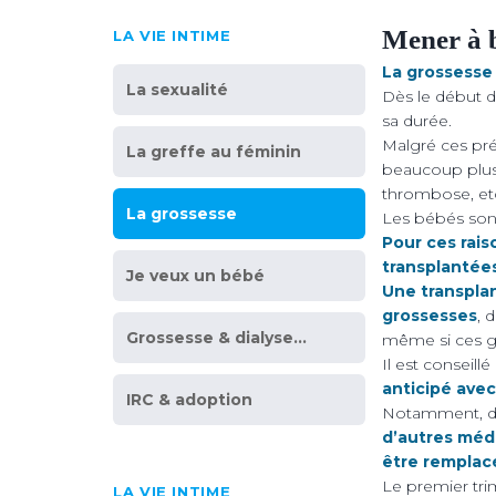
Mener à b
LA VIE INTIME
La grossesse
La sexualité
Dès le début de
sa durée.
Malgré ces pré
La greffe au féminin
beaucoup plus 
thrombose, et
La grossesse
Les bébés sont
Pour ces rais
transplantée
Je veux un bébé
Une transplan
grossesses
, 
Grossesse & dialyse…
même si ces gr
Il est conseill
anticipé avec
IRC & adoption
Notamment, de
d’autres méd
être remplac
Le premier tri
LA VIE INTIME