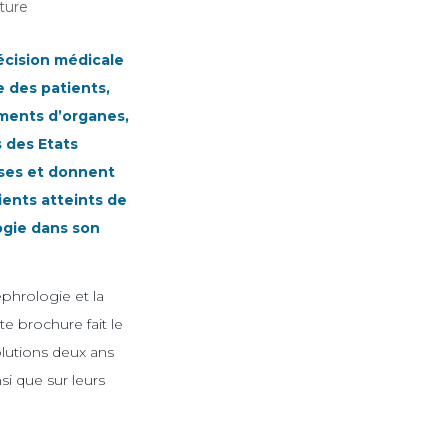
ture
décision médicale
 des patients,
ements d’organes,
 des Etats
ses et donnent
ients atteints de
ogie dans son
phrologie et la
e brochure fait le
volutions deux ans
si que sur leurs