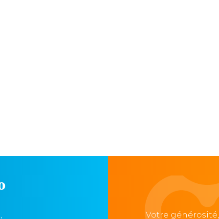
o
,
Votre générosité