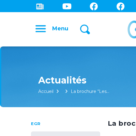
Menu
Accueil
La brochure “Les…
La broc
EGR