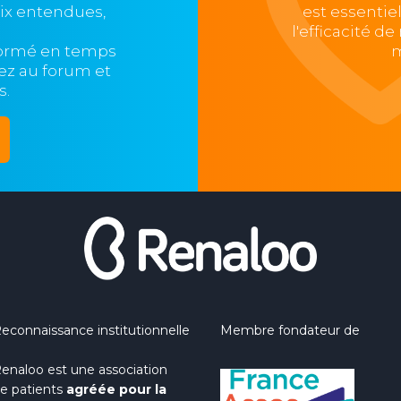
oix entendues,
est essentie
l'efficacité d
formé en temps
m
ipez au forum et
s.
econnaissance institutionnelle
Membre fondateur de
enaloo est une association
e patients
agréée pour la