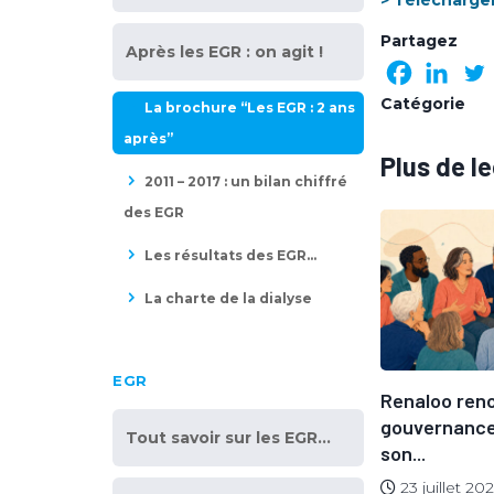
> Télécharger
Partagez
Après les EGR : on agit !
Catégorie
La brochure “Les EGR : 2 ans
après”
Plus de l
2011 – 2017 : un bilan chiffré
des EGR
Les résultats des EGR…
La charte de la dialyse
EGR
Edito dans la Revue du
Renaloo reno
irecteur
Praticien –...
gouvernance
Tout savoir sur les EGR…
son...
7 juillet 2026
23 juillet 20