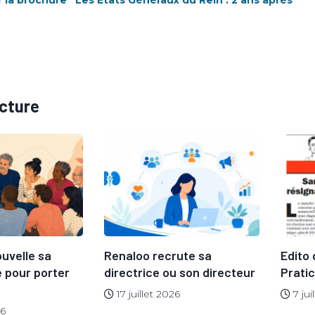
 la brochure “Les Etats Généraux du Rein : 2 ans après”
ecture
uvelle sa
Renaloo recrute sa
Edito
 pour porter
directrice ou son directeur
Pratici
17 juillet 2026
7 jui
26