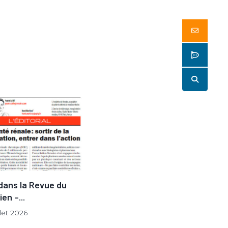
Butto
Butto
Butto
 dans la Revue du
Renaloo renouvelle sa
en –...
gouvernance pour porter
son...
llet 2026
23 juillet 2026