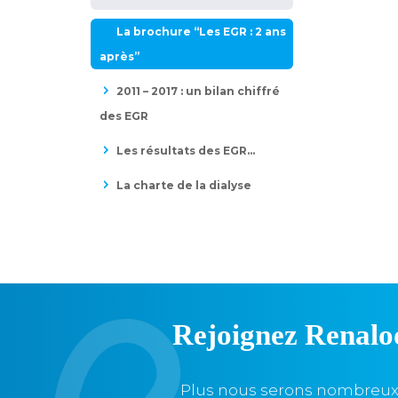
La brochure “Les EGR : 2 ans
après”
2011 – 2017 : un bilan chiffré
des EGR
Les résultats des EGR…
La charte de la dialyse
Rejoignez Renalo
Plus nous serons nombreux