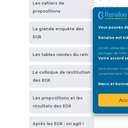
Les cahiers de
FORUMS
propositions
Vous pouvez dé
La grande enquête des
Iden
EGR
Renaloo est tr
Ce site utilise des
partager de l’info
Les tables rondes du rein
Votre accord s
Vous pouvez modifi
Le colloque de restitution
consentement". Pou
des EGR
Merci et bonne 
Les propositions et les
Acc
résultats des EGR
Après les EGR : on agit !