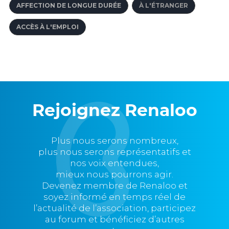
AFFECTION DE LONGUE DURÉE
À L'ÉTRANGER
ACCÈS À L'EMPLOI
Rejoignez Renaloo
Plus nous serons nombreux,
plus nous serons représentatifs et
nos voix entendues,
mieux nous pourrons agir.
Devenez membre de Renaloo et
soyez informé en temps réel de
l’actualité de l’association, participez
au forum et bénéficiez d’autres