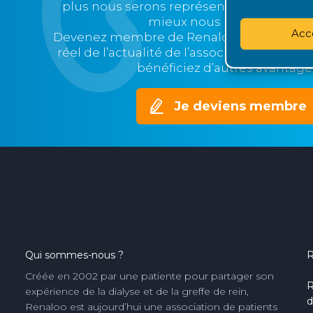
plus nous serons représentatifs et nos v
mieux nous pourrons agir.
Acc
Devenez membre de Renaloo et soyez in
réel de l’actualité de l’association, partic
bénéficiez d’autres avantage
Je deviens membre
Qui sommes-nous ?
R
Créée en 2002 par une patiente pour partager son
R
expérience de la dialyse et de la greffe de rein,
d
Renaloo est aujourd’hui une association de patients