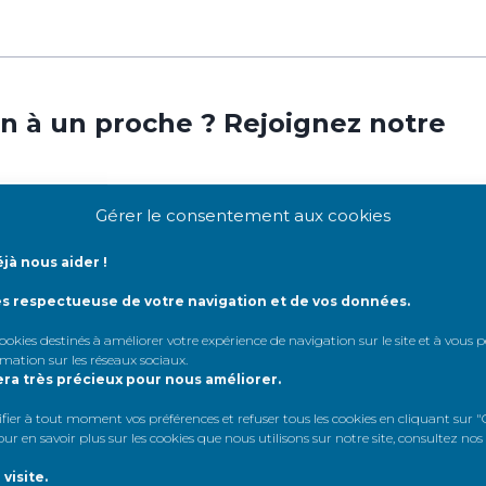
n à un proche ? Rejoignez notre
Gérer le consentement aux cookies
jà nous aider !
ès respectueuse de votre navigation et de vos données.
 cookies destinés à améliorer votre expérience de navigation sur le site et à vous
rmation sur les réseaux sociaux
.
era très précieux pour nous améliorer.
loo
er à tout moment vos préférences et refuser tous les cookies en cliquant sur "G
r en savoir plus sur les cookies que nous utilisons sur notre site, consultez nos
,
Votre générosité
visite.