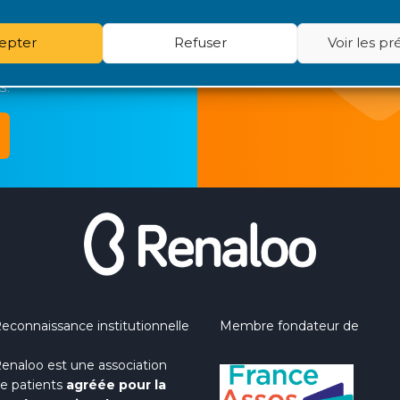
oix entendues,
est essentie
l'efficacité d
epter
Refuser
Voir les p
formé en temps
m
ipez au forum et
s.
econnaissance institutionnelle
Membre fondateur de
enaloo est une association
e patients
agréée pour la