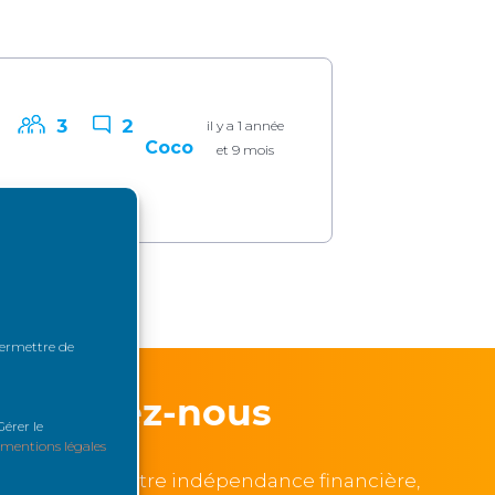
3
2
il y a 1 année
Coco
et 9 mois
 permettre de
Soutenez-nous
érer le
mentions légales
, garante de notre indépendance financière,