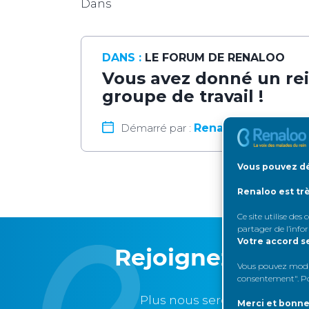
Dans
DANS :
LE FORUM DE RENALOO
Vous avez donné un rei
groupe de travail !
Démarré par :
Renaloo
Vous pouvez dé
Renaloo est tr
Ce site utilise des
partager de l’info
Votre accord s
Rejoignez Rena
Vous pouvez modifi
consentement". Pou
Plus nous serons nombreux
Merci et bonne 