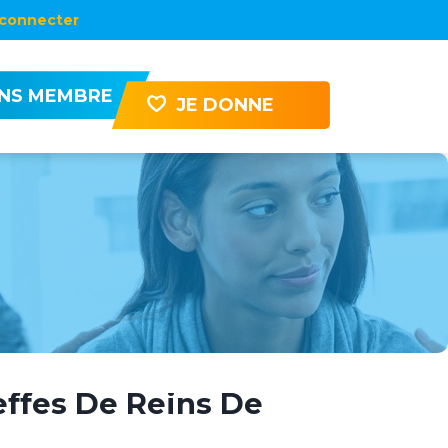
connecter
ENS MEMBRE
JE DONNE
effes De Reins De