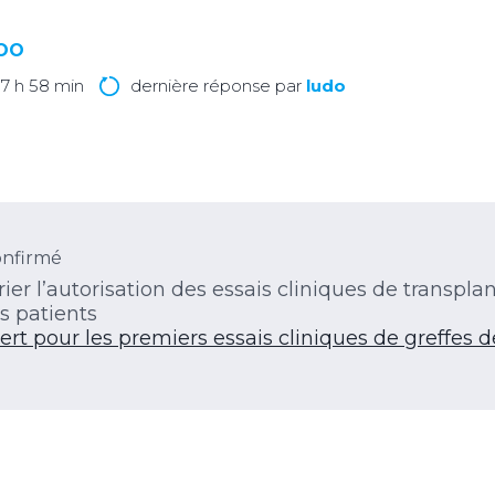
LOO
à 7 h 58 min
dernière réponse par
ludo
nfirmé
er l’autorisation des essais cliniques de transpla
s patients
ert pour les premiers essais cliniques de greffes d