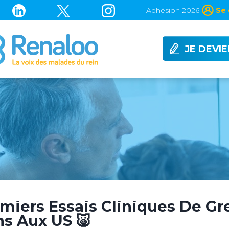
Adhésion 2026
Se 
JE DEVI
emiers Essais Cliniques De Gr
s Aux US 🐷