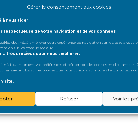
Gérer le consentement aux cookies
jà nous aider !
ve intéressante, mais il me semble qu’il y encor
ès respectueuse de votre navigation et de vos données.
 solution de routine pour le rein (le recul est enc
ape, quelque soit le pays qui le met en place.
 cookies destinés à améliorer votre expérience de navigation sur le site et à vous
rmation sur les réseaux sociaux
.
nt modifiés pour être “humanisés”, la question d
era très précieux pour nous améliorer.
 traitement immunosuppresseur très puissant, avec
sibilité aux pathologies infectieuses et cancéreu
er à tout moment vos préférences et refuser tous les cookies en cliquant sur "G
hiques qui sont déjà connues, parmi lesquelles le
r en savoir plus sur les cookies que nous utilisons sur notre site, consultez nos
uit d’organes (donneur vivant ou post-mortem) ver
visite.
urnisseurs spécialisés.
entement au don d’organe est encore majeure.
epter
Refuser
Voir les p