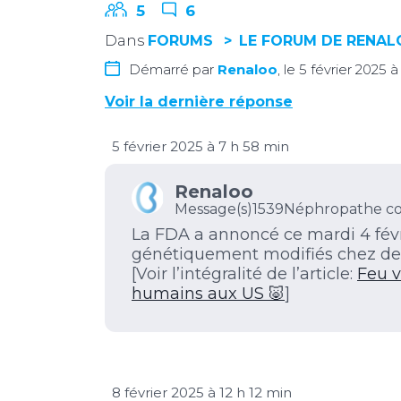
5
6
Dans
FORUMS
LE FORUM DE RENA
Démarré par
Renaloo
, le 5 février 2025 
Voir la dernière réponse
5 février 2025 à 7 h 58 min
Renaloo
Message(s)1539
Néphropathe co
La FDA a annoncé ce mardi 4 févri
génétiquement modifiés chez de
[Voir l’intégralité de l’article:
Feu v
humains aux US 🐷
]
8 février 2025 à 12 h 12 min