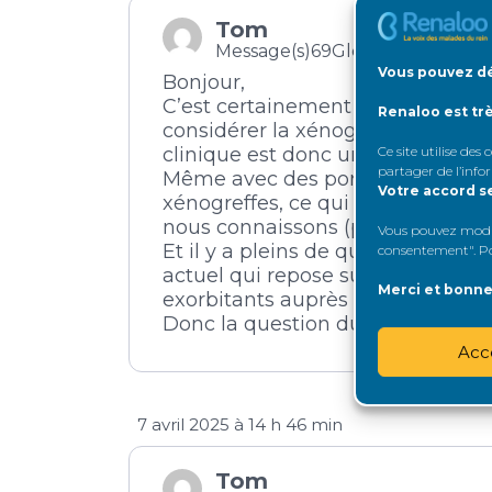
Tom
Message(s)69
Glomérule junior
Vous pouvez dé
Bonjour,
C’est certainement une perspecti
Renaloo est tr
considérer la xénogreffe comme une
clinique est donc une première ét
Ce site utilise des
partager de l’info
Même avec des porcs génétiqueme
Votre accord s
xénogreffes, ce qui nécessite un
nous connaissons (plus grande sen
Vous pouvez modifi
Et il y a pleins de questions ét
consentement". Pou
actuel qui repose sur le don grat
Merci et bonne 
exorbitants auprès de quelques fo
Donc la question du faible cons
Acc
7 avril 2025 à 14 h 46 min
Tom