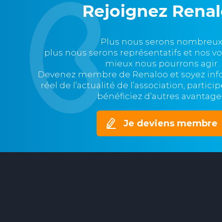
Rejoignez Rena
Plus nous serons nombreux
plus nous serons représentatifs et nos v
mieux nous pourrons agir.
Devenez membre de Renaloo et soyez in
réel de l’actualité de l’association, partic
bénéficiez d’autres avantage
Je deviens membre