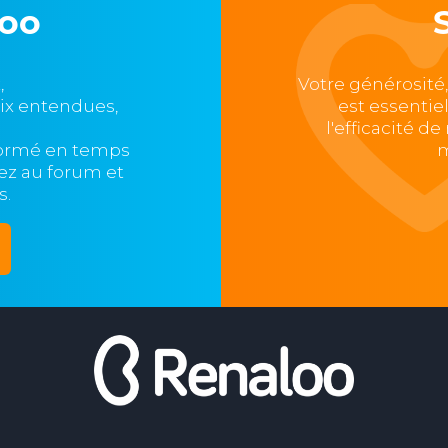
loo
,
Votre générosité
oix entendues,
est essentie
l'efficacité d
formé en temps
m
ipez au forum et
s.