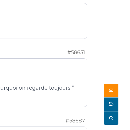
#58651
urquoi on regarde toujours ”
Butto
Butto
Butto
#58687