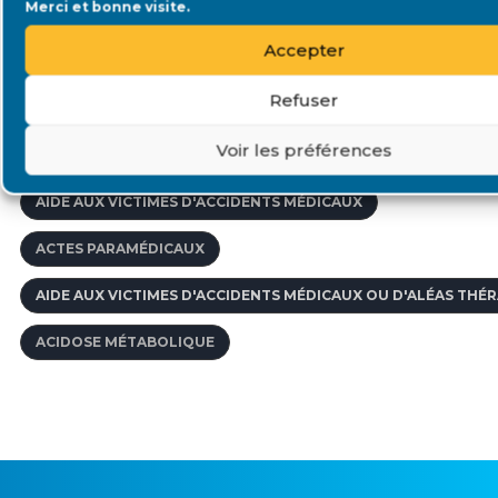
Merci et bonne visite.
ACCOMPAGNEMENT PÉDAGOGIQUE
Accepter
AFFECTION DE LONGUE DURÉE
Refuser
AGENCE DE VOYAGE SPÉCIALISÉE
Voir les préférences
'ACIDE MYCOPHÉNOLIQUE
À L'ÉTRANGER
AIDE AUX VICTIMES D'ACCIDENTS MÉDICAUX
ACTES PARAMÉDICAUX
AIDE AUX VICTIMES D'ACCIDENTS MÉDICAUX OU D'ALÉAS THÉ
ACIDOSE MÉTABOLIQUE