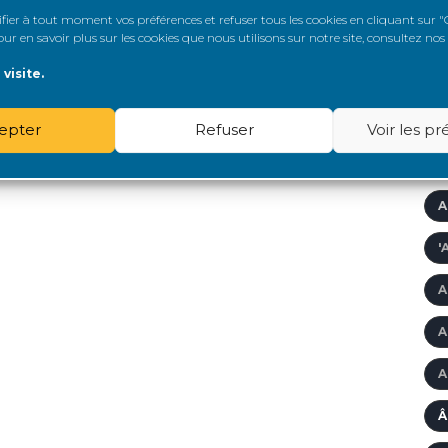
er à tout moment vos préférences et refuser tous les cookies en cliquant sur "G
r en savoir plus sur les cookies que nous utilisons sur notre site, consultez nos
A
visite.
A
A
epter
Refuser
Voir les p
A
A
'
A
A
A
Â