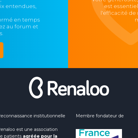
oix entendues,
est essentie
l'efficacité d
formé en temps
m
ipez au forum et
s.
econnaissance institutionnelle
Membre fondateur de
enaloo est une association
e patients
agréée pour la