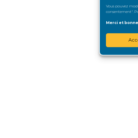
Vous pouvez modifi
consentement". Pou
Merci et bonne 
Acc