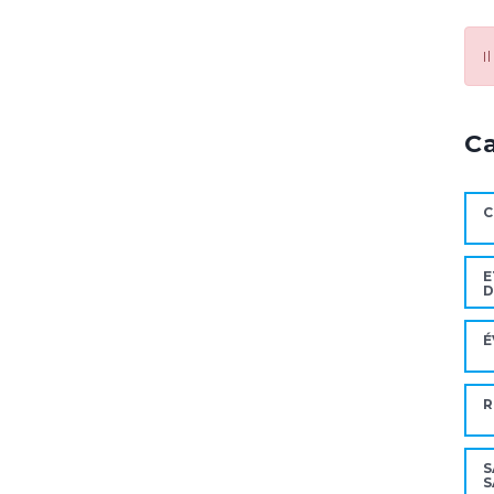
I
C
C
E
D
É
R
S
S