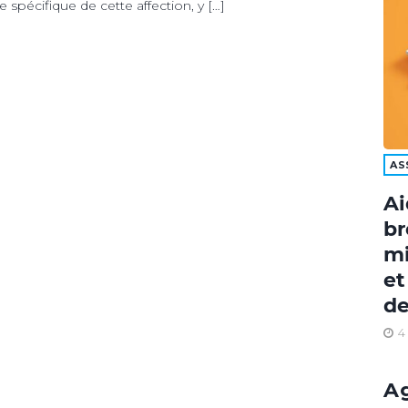
spécifique de cette affection, y […]
AS
Ai
br
mi
et
de
4
A