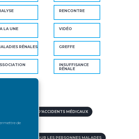
IALYSE
RENCONTRE
A LA UNE
VIDÉO
ALADIES RÉNALES
GREFFE
SSOCIATION
INSUFFISANCE
RÉNALE
ts-clés
IDE AUX VICTIMES D'ACCIDENTS MÉDICAUX
 permettre de
DOPTION
CCÈS AU CRÉDIT POUR LES PERSONNES MALADES