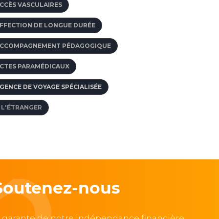
CCÈS VASCULAIRES
FFECTION DE LONGUE DURÉE
CCOMPAGNEMENT PÉDAGOGIQUE
CTES PARAMÉDICAUX
GENCE DE VOYAGE SPÉCIALISÉE
 L'ÉTRANGER
Soutenez-nous
, garante de notre indépendance financière,