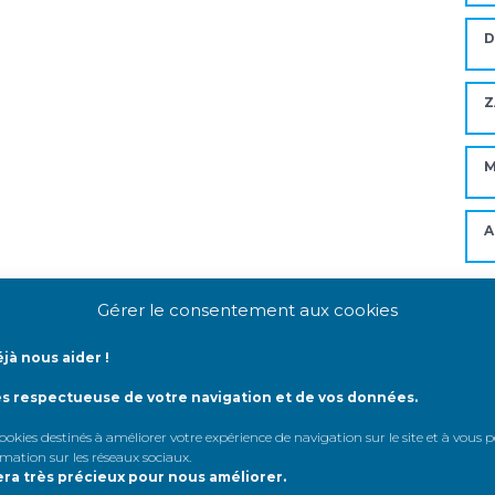
D
Z
M
A
Gérer le consentement aux cookies
Mo
jà nous aider !
ès respectueuse de votre navigation et de vos données.
A
 cookies destinés à améliorer votre expérience de navigation sur le site et à vous
A
rmation sur les réseaux sociaux
.
era très précieux pour nous améliorer.
A