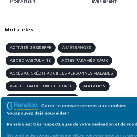
MOIPATIENT
ÉVÉNEMENT
Mots-clés
ACTIVITÉ DE GREFFE
À L'ÉTRANGER
ABORD VASCULAIRE
ACTES PARAMÉDICAUX
ACCÈS AU CRÉDIT POUR LES PERSONNES MALADES
AFFECTION DE LONGUE DURÉE
ADOPTION
AFFECTIONS DE LONGUE DURÉE
Gérer le consentement aux cookies
ÂGE LIMITE POUR DONNER UN ORGANE
ACNÉ
Vous pouvez déjà nous aider !
Renaloo est très respectueuse de votre navigation et de vos 
ACCOMPAGNEMENT PÉDAGOGIQUE
Ce site utilise des cookies destinés à améliorer votre expérience de navigation