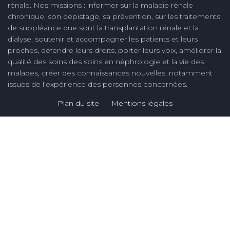
rénale. Nos missions : informer sur la maladie rénale
chronique, son dépistage, sa prévention, sur les traitements
de suppléance que sont la transplantation rénale et la
dialyse, soutenir et accompagner les patients et leurs
proches, défendre leurs droits, porter leurs voix, améliorer la
qualité des soins des soins en néphrologie et la vie des
malades, créer des connaissances nouvelles, notamment
issues de l'expérience des personnes concernées.
Plan du site
Mentions légales