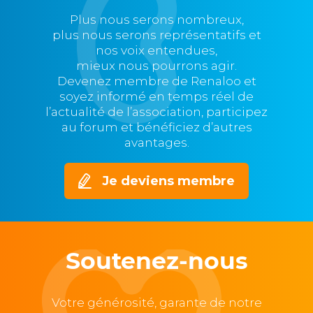
Plus nous serons nombreux,
plus nous serons représentatifs et
nos voix entendues,
mieux nous pourrons agir.
Devenez membre de Renaloo et
soyez informé en temps réel de
l’actualité de l’association, participez
au forum et bénéficiez d’autres
avantages.
Je deviens membre
Soutenez-nous
Votre générosité, garante de notre