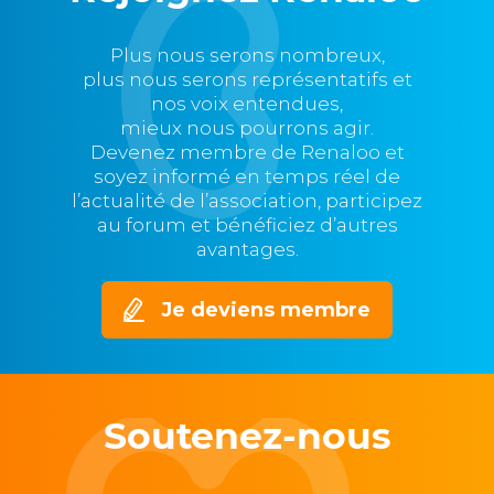
Plus nous serons nombreux,
plus nous serons représentatifs et
nos voix entendues,
mieux nous pourrons agir.
Devenez membre de Renaloo et
soyez informé en temps réel de
l’actualité de l’association, participez
au forum et bénéficiez d’autres
avantages.
Je deviens membre
Soutenez-nous