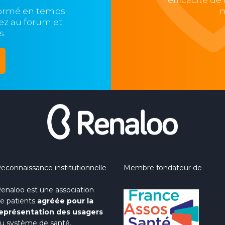
l'efficacité d
formé en temps
m
ipez au forum et
s.
econnaissance institutionnelle
Membre fondateur de
enaloo est une association
e patients
agréée pour la
eprésentation des usagers
u système de santé.