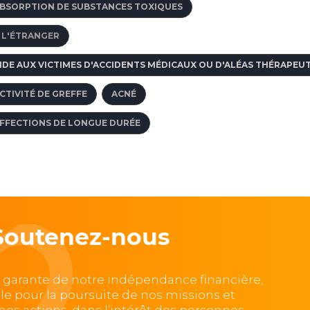
BSORPTION DE SUBSTANCES TOXIQUES
 L'ÉTRANGER
IDE AUX VICTIMES D'ACCIDENTS MÉDICAUX OU D'ALÉAS THÉRAPEU
CTIVITÉ DE GREFFE
ACNÉ
FFECTIONS DE LONGUE DURÉE
Soutenez-nous
, garante de notre indépendance financière,
lle pour la poursuite de nos missions et