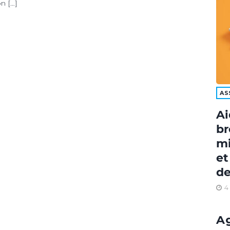
on […]
AS
Ai
br
mi
et
de
4
A