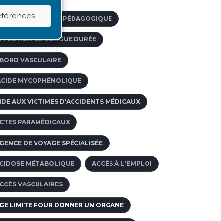
références
CCOMPAGNEMENT PÉDAGOGIQUE
FFECTION DE LONGUE DURÉE
BORD VASCULAIRE
ACIDE MYCOPHÉNOLIQUE
IDE AUX VICTIMES D'ACCIDENTS MÉDICAUX
CTES PARAMÉDICAUX
GENCE DE VOYAGE SPÉCIALISÉE
CIDOSE MÉTABOLIQUE
ACCÈS À L'EMPLOI
CCÈS VASCULAIRES
GE LIMITE POUR DONNER UN ORGANE