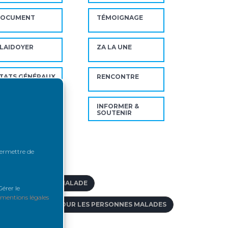
DOCUMENT
TÉMOIGNAGE
LAIDOYER
ZA LA UNE
TATS GÉNÉRAUX
RENCONTRE
U REIN
IDÉO
INFORMER &
SOUTENIR
ts-clés
 permettre de
CCOMPAGNER LE MALADE
érer le
mentions légales
CCÈS AU CRÉDIT POUR LES PERSONNES MALADES
DOPTION