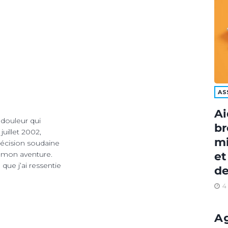
AS
Ai
douleur qui
br
uillet 2002,
mi
décision soudaine
et
de mon aventure.
que j’ai ressentie
de
4
A