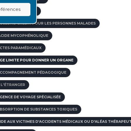
références
CTIVITÉ DE GREFFE
CCÈS AU CRÉDIT POUR LES PERSONNES MALADES
ACIDE MYCOPHÉNOLIQUE
CTES PARAMÉDICAUX
GE LIMITE POUR DONNER UN ORGANE
CCOMPAGNEMENT PÉDAGOGIQUE
 L'ÉTRANGER
GENCE DE VOYAGE SPÉCIALISÉE
BSORPTION DE SUBSTANCES TOXIQUES
IDE AUX VICTIMES D'ACCIDENTS MÉDICAUX OU D'ALÉAS THÉRAPEU