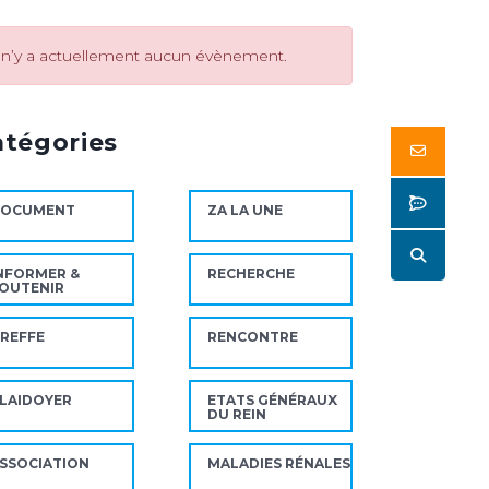
l n’y a actuellement aucun évènement.
atégories
Butto
Butto
DOCUMENT
ZA LA UNE
Butto
NFORMER &
RECHERCHE
OUTENIR
REFFE
RENCONTRE
LAIDOYER
ETATS GÉNÉRAUX
DU REIN
SSOCIATION
MALADIES RÉNALES