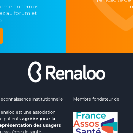
l'efficacité d
formé en temps
m
ipez au forum et
s.
econnaissance institutionnelle
Membre fondateur de
enaloo est une association
e patients
agréée pour la
eprésentation des usagers
u système de santé.