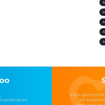
A
A
A
A
A
loo
,
Votre générosité
oix entendues,
est essentie