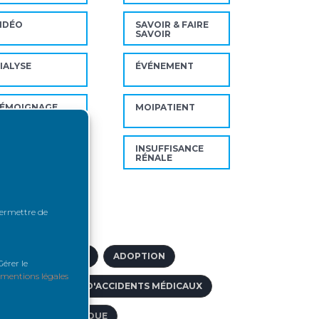
IDÉO
SAVOIR & FAIRE
SAVOIR
IALYSE
ÉVÉNEMENT
ÉMOIGNAGE
MOIPATIENT
OVID19
INSUFFISANCE
RÉNALE
ts-clés
 permettre de
BORD VASCULAIRE
ADOPTION
érer le
mentions légales
IDE AUX VICTIMES D'ACCIDENTS MÉDICAUX
CIDOSE MÉTABOLIQUE