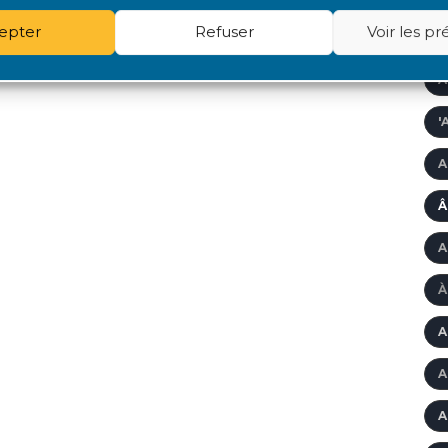
epter
Refuser
Voir les p
A
A
'
A
Â
A
À
A
A
A