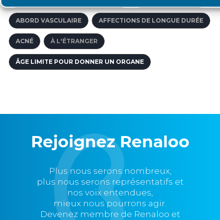
ABORD VASCULAIRE
AFFECTIONS DE LONGUE DURÉE
ACNÉ
À L'ÉTRANGER
ÂGE LIMITE POUR DONNER UN ORGANE
Rejoignez Renaloo
Plus nous serons nombreux,
plus nous serons représentatifs et
nos voix entendues,
mieux nous pourrons agir.
Devenez membre de Renaloo et