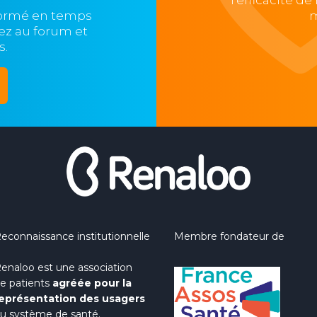
l'efficacité d
formé en temps
m
ipez au forum et
s.
econnaissance institutionnelle
Membre fondateur de
enaloo est une association
e patients
agréée pour la
eprésentation des usagers
u système de santé.