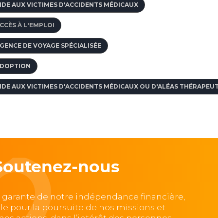
IDE AUX VICTIMES D'ACCIDENTS MÉDICAUX
CCÈS À L'EMPLOI
GENCE DE VOYAGE SPÉCIALISÉE
DOPTION
IDE AUX VICTIMES D'ACCIDENTS MÉDICAUX OU D'ALÉAS THÉRAPEU
Soutenez-nous
, garante de notre indépendance financière,
lle pour la poursuite de nos missions et