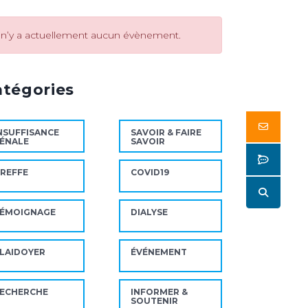
l n’y a actuellement aucun évènement.
atégories
Butto
NSUFFISANCE
SAVOIR & FAIRE
ÉNALE
SAVOIR
Butto
REFFE
COVID19
Butto
ÉMOIGNAGE
DIALYSE
LAIDOYER
ÉVÉNEMENT
ECHERCHE
INFORMER &
SOUTENIR