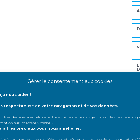
A
V
E
D
Gérer le consentement aux cookies
Mo
jà nous aider !
ès respectueuse de votre navigation et de vos données.
A
 cookies destinés à améliorer votre expérience de navigation sur le site et à vous
rmation sur les réseaux sociaux
.
A
era très précieux pour nous améliorer.
A
er à tout moment vos préférences et refuser tous les cookies en cliquant sur "G