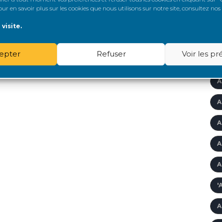
r en savoir plus sur les cookies que nous utilisons sur notre site, consultez nos
Â
visite.
A
epter
Refuser
Voir les p
A
A
A
A
A
A
'
A