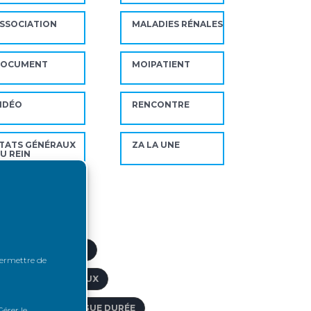
SSOCIATION
MALADIES RÉNALES
DOCUMENT
MOIPATIENT
IDÉO
RENCONTRE
TATS GÉNÉRAUX
ZA LA UNE
U REIN
ts-clés
CTIVITÉ DE GREFFE
 permettre de
CTES PARAMÉDICAUX
FFECTION DE LONGUE DURÉE
érer le