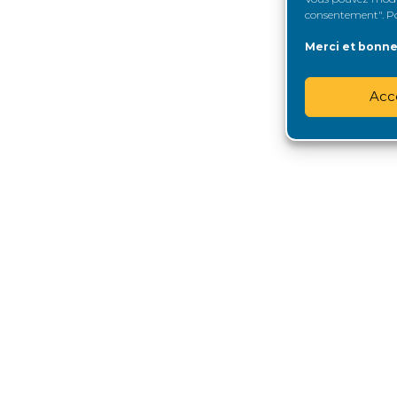
consentement". Pou
Merci et bonne 
Acc