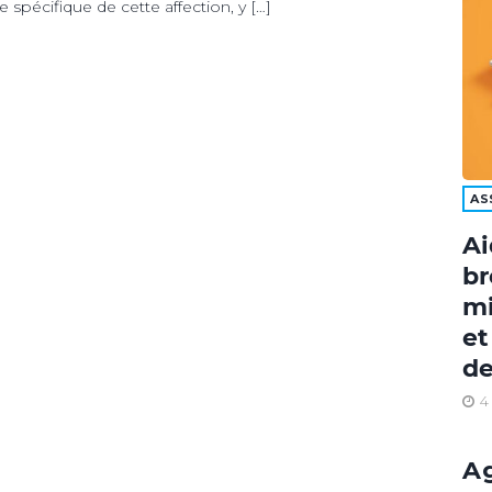
spécifique de cette affection, y […]
AS
Ai
br
mi
et
de
4
A