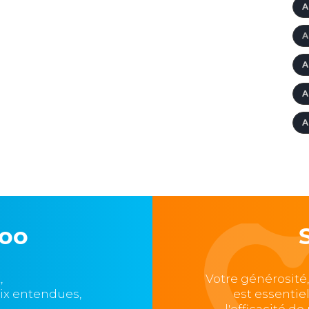
A
A
A
A
A
loo
,
Votre générosité
oix entendues,
est essentie