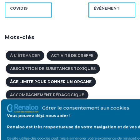
COVID19
ÉVÉNEMENT
Mots-clés
À L'ÉTRANGER
ACTIVITÉ DE GREFFE
ABSORPTION DE SUBSTANCES TOXIQUES
ÂGE LIMITE POUR DONNER UN ORGANE
ACCOMPAGNEMENT PÉDAGOGIQUE
Gérer le consentement aux cookies
AGENCE DE VOYAGE SPÉCIALISÉE
Vous pouvez déjà nous aider !
AFFECTION DE LONGUE DURÉE
Renaloo est très respectueuse de votre navigation et de vos 
ACCÈS AU CRÉDIT POUR LES PERSONNES MALADES
Ce site utilise des cookies destinés à améliorer votre expérience de navigation