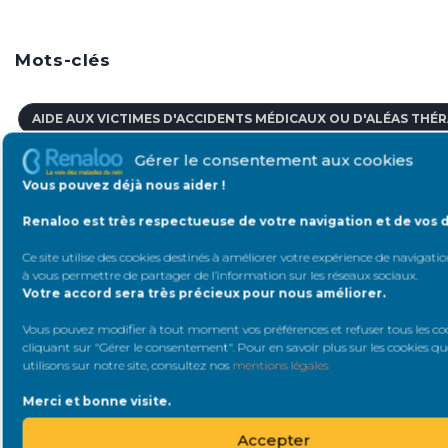
Mots-clés
AIDE AUX VICTIMES D'ACCIDENTS MÉDICAUX OU D'ALÉAS THÉ
Gérer le consentement aux cookies
ACTES PARAMÉDICAUX
ACCÈS À L'EMPLOI
Vous pouvez déjà nous aider !
ACIDOSE MÉTABOLIQUE
Renaloo est très respectueuse de votre navigation et de vos 
AIDE AUX VICTIMES D'ACCIDENTS MÉDICAUX
Ce site utilise des cookies destinés à améliorer votre expérience de navigation
à vous permettre de partager de l’information sur les réseaux sociaux
.
ACTIVITÉ DE GREFFE
Votre accord sera très précieux pour nous améliorer.
ÂGE LIMITE POUR DONNER UN ORGANE
Vous pouvez modifier à tout moment vos préférences et refuser tous les co
cliquant sur "Gérer le consentement". Pour en savoir plus sur les cookies q
utilisons sur notre site, consultez nos
mentions légales
ACCÈS AU CRÉDIT POUR LES PERSONNES MALADES
Merci et bonne visite.
ACNÉ
À L'ÉTRANGER
Accepter