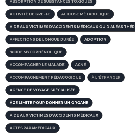
ABSORPTION DE SUBSTANCES TOXIQUES
ACTIVITÉ DE GREFFE
ACIDOSE MÉTABOLIQUE
AIDE AUX VICTIMES D'ACCIDENTS MÉDICAUX OU D'ALÉAS THÉ
AFFECTIONS DE LONGUE DURÉE
ADOPTION
'ACIDE MYCOPHÉNOLIQUE
ACCOMPAGNER LE MALADE
ACNÉ
ACCOMPAGNEMENT PÉDAGOGIQUE
À L'ÉTRANGER
AGENCE DE VOYAGE SPÉCIALISÉE
ÂGE LIMITE POUR DONNER UN ORGANE
AIDE AUX VICTIMES D'ACCIDENTS MÉDICAUX
ACTES PARAMÉDICAUX