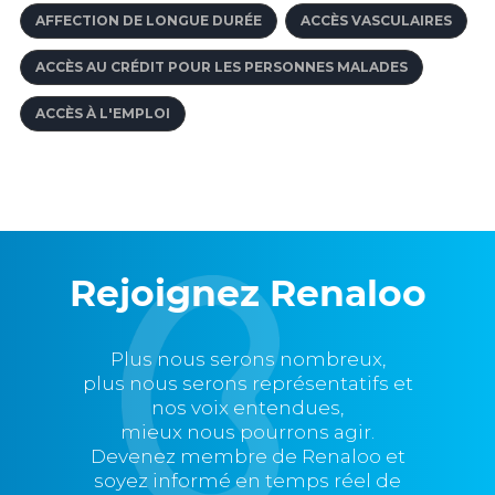
AFFECTION DE LONGUE DURÉE
ACCÈS VASCULAIRES
ACCÈS AU CRÉDIT POUR LES PERSONNES MALADES
ACCÈS À L'EMPLOI
Rejoignez Renaloo
Plus nous serons nombreux,
plus nous serons représentatifs et
nos voix entendues,
mieux nous pourrons agir.
Devenez membre de Renaloo et
soyez informé en temps réel de