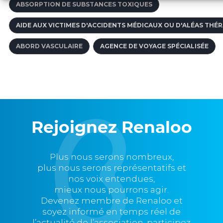
ABSORPTION DE SUBSTANCES TOXIQUES
AIDE AUX VICTIMES D'ACCIDENTS MÉDICAUX OU D'ALÉAS THÉ
ABORD VASCULAIRE
AGENCE DE VOYAGE SPÉCIALISÉE
Rejoignez Renaloo
Plus nous serons nombreux,
plus nous serons représentatifs et
nos voix entendues,
mieux nous pourrons agir.
Devenez membre de Renaloo et
soyez informé en temps réel de
l’actualité de l’association, participez