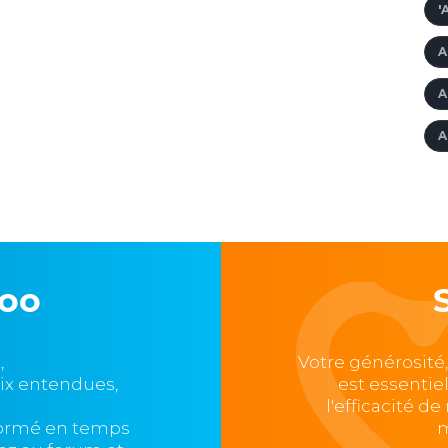
'
A
A
A
loo
,
Votre générosité
oix entendues,
est essentie
l'efficacité d
formé en temps
m