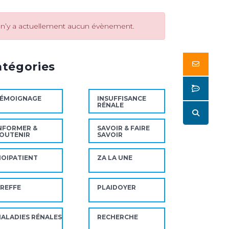
l n’y a actuellement aucun évènement.
Butto
atégories
Butto
ÉMOIGNAGE
INSUFFISANCE
RÉNALE
Butto
NFORMER &
SAVOIR & FAIRE
OUTENIR
SAVOIR
OIPATIENT
ZA LA UNE
REFFE
PLAIDOYER
ALADIES RÉNALES
RECHERCHE