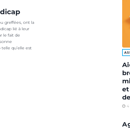
ndicap
u greffées, ont la
icap lié à leur
 le fait de
rsonne
telle qu’elle est
AS
Ai
br
mi
et
de
4
A