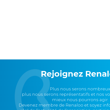
Rejoignez Rena
Plus nous serons nombreux
plus nous serons représentatifs et nos v
mieux nous pourrons agir.
Devenez membre de Renaloo et soyez in