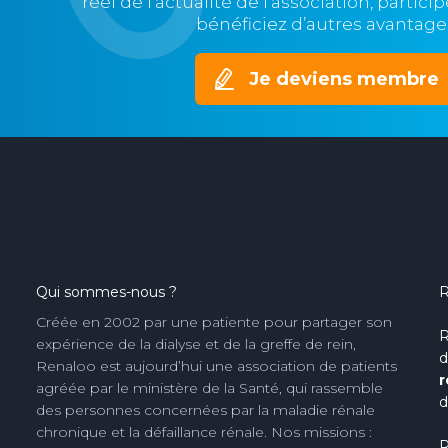
réel de l’actualité de l’association, partic
bénéficiez d’autres avantage
Je deviens membre
Qui sommes-nous ?
R
Créée en 2002 par une patiente pour partager son
R
expérience de la dialyse et de la greffe de rein,
d
Renaloo est aujourd’hui une association de patients
r
agréée par le ministère de la Santé, qui rassemble
d
des personnes concernées par la maladie rénale
chronique et la défaillance rénale. Nos missions :
R