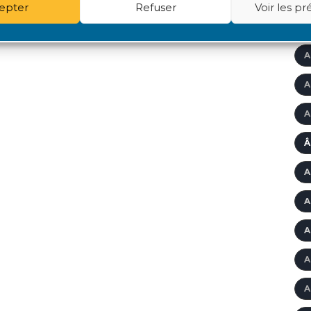
epter
Refuser
Voir les p
A
A
A
A
Â
A
A
A
A
A