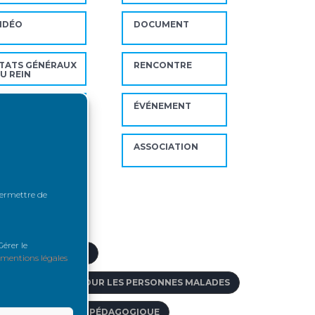
IDÉO
DOCUMENT
TATS GÉNÉRAUX
RENCONTRE
U REIN
OVID19
ÉVÉNEMENT
IALYSE
ASSOCIATION
 permettre de
ts-clés
érer le
CTIVITÉ DE GREFFE
mentions légales
CCÈS AU CRÉDIT POUR LES PERSONNES MALADES
CCOMPAGNEMENT PÉDAGOGIQUE