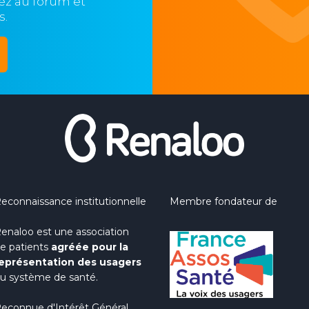
ipez au forum et
s.
econnaissance institutionnelle
Membre fondateur de
enaloo est une association
e patients
agréée pour la
eprésentation des usagers
u système de santé.
econnue d'Intérêt Général