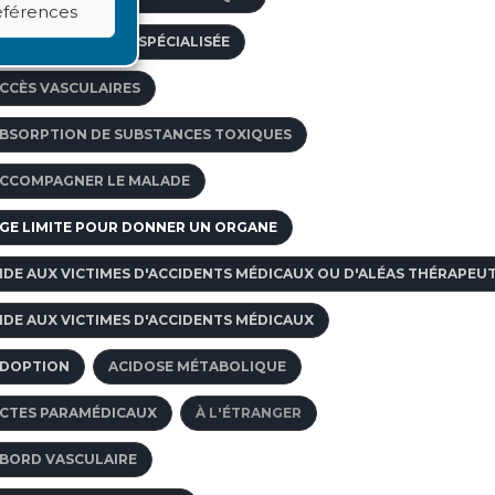
références
GENCE DE VOYAGE SPÉCIALISÉE
CCÈS VASCULAIRES
BSORPTION DE SUBSTANCES TOXIQUES
CCOMPAGNER LE MALADE
GE LIMITE POUR DONNER UN ORGANE
IDE AUX VICTIMES D'ACCIDENTS MÉDICAUX OU D'ALÉAS THÉRAPEU
IDE AUX VICTIMES D'ACCIDENTS MÉDICAUX
DOPTION
ACIDOSE MÉTABOLIQUE
CTES PARAMÉDICAUX
À L'ÉTRANGER
BORD VASCULAIRE