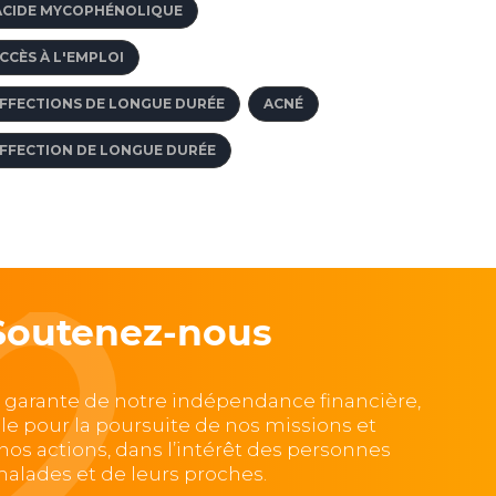
ACIDE MYCOPHÉNOLIQUE
CCÈS À L'EMPLOI
FFECTIONS DE LONGUE DURÉE
ACNÉ
FFECTION DE LONGUE DURÉE
Soutenez-nous
, garante de notre indépendance financière,
lle pour la poursuite de nos missions et
e nos actions, dans l’intérêt des personnes
alades et de leurs proches.