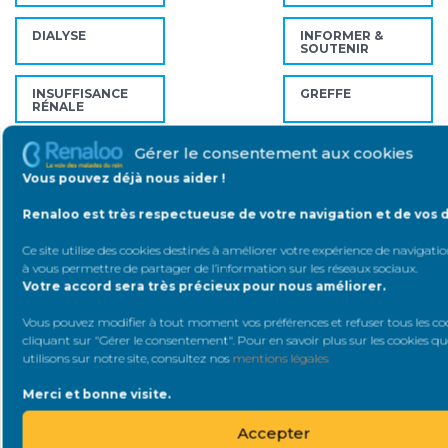
DIALYSE
INFORMER &
SOUTENIR
INSUFFISANCE
GREFFE
RÉNALE
Gérer le consentement aux cookies
MOIPATIENT
MALADIES RÉNALES
Vous pouvez déjà nous aider !
SAVOIR & FAIRE
PLAIDOYER
Renaloo est très respectueuse de votre navigation et de vos 
SAVOIR
Ce site utilise des cookies destinés à améliorer votre expérience de navigation
DOCUMENT
RECHERCHE
à vous permettre de partager de l’information sur les réseaux sociaux
.
Votre accord sera très précieux pour nous améliorer.
Vous pouvez modifier à tout moment vos préférences et refuser tous les co
VIDÉO
ETATS GÉNÉRAUX
DU REIN
cliquant sur "Gérer le consentement". Pour en savoir plus sur les cookies q
utilisons sur notre site, consultez nos
mentions légales
Merci et bonne visite.
Mots-clés
Accepter