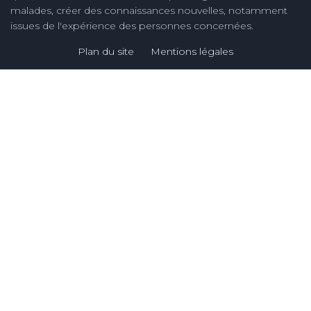
malades, créer des connaissances nouvelles, notamment
issues de l'expérience des personnes concernées.
Plan du site
Mentions légales