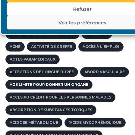
Refuser
AIDE AUX VICTIMES D'ACCIDENTS MÉDICAUX OU D'ALÉAS THÉ
ACCÈS VASCULAIRES
À L'ÉTRANGER
Voir les préférences
AGENCE DE VOYAGE SPÉCIALISÉE
ADOPTION
ACNÉ
ACTIVITÉ DE GREFFE
ACCÈS À L'EMPLOI
ACTES PARAMÉDICAUX
AFFECTIONS DE LONGUE DURÉE
ABORD VASCULAIRE
ÂGE LIMITE POUR DONNER UN ORGANE
ACCÈS AU CRÉDIT POUR LES PERSONNES MALADES
ABSORPTION DE SUBSTANCES TOXIQUES
ACIDOSE MÉTABOLIQUE
'ACIDE MYCOPHÉNOLIQUE