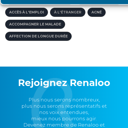
AFFECTIONS DE LONGUE DURÉE
ABORD VASCULAIRE
ACCÈS À L'EMPLOI
À L'ÉTRANGER
ACNÉ
ACCOMPAGNER LE MALADE
AFFECTION DE LONGUE DURÉE
Rejoignez Renaloo
Plus nous serons nombreux,
plus nous serons représentatifs et
nos voix entendues,
mieux nous pourrons agir.
Devenez membre de Renaloo et