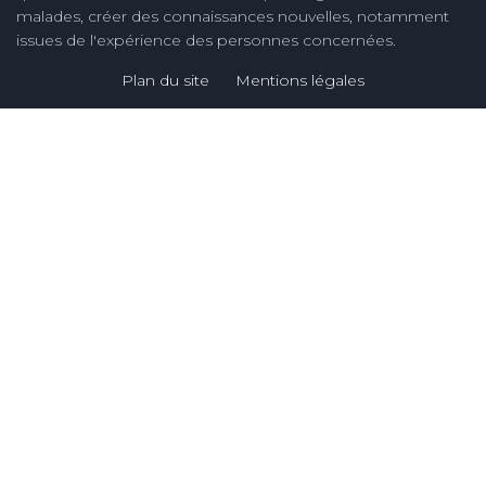
malades, créer des connaissances nouvelles, notamment
issues de l'expérience des personnes concernées.
Plan du site
Mentions légales