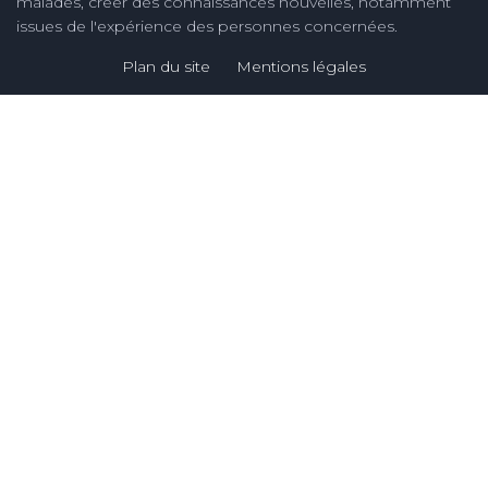
malades, créer des connaissances nouvelles, notamment
issues de l'expérience des personnes concernées.
Plan du site
Mentions légales