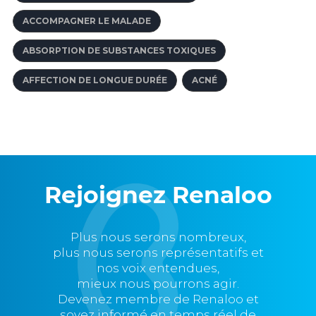
ACCOMPAGNER LE MALADE
ABSORPTION DE SUBSTANCES TOXIQUES
AFFECTION DE LONGUE DURÉE
ACNÉ
Rejoignez Renaloo
Plus nous serons nombreux,
plus nous serons représentatifs et
nos voix entendues,
mieux nous pourrons agir.
Devenez membre de Renaloo et
soyez informé en temps réel de