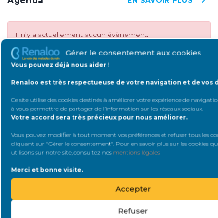
Agenda
EN SAVOIR PLUS
Il n’y a actuellement aucun évènement.
Gérer le consentement aux cookies
Vous pouvez déjà nous aider !
Catégories
Renaloo est très respectueuse de votre navigation et de vos 
Ce site utilise des cookies destinés à améliorer votre expérience de navigation
INSUFFISANCE
DOCUMENT
à vous permettre de partager de l’information sur les réseaux sociaux
.
RÉNALE
Votre accord sera très précieux pour nous améliorer.
PLAIDOYER
ÉVÉNEMENT
Vous pouvez modifier à tout moment vos préférences et refuser tous les co
cliquant sur "Gérer le consentement". Pour en savoir plus sur les cookies q
utilisons sur notre site, consultez nos
mentions légales
COVID19
MALADIES RÉNALES
Merci et bonne visite.
Accepter
SAVOIR & FAIRE
MOIPATIENT
SAVOIR
Refuser
TÉMOIGNAGE
ETATS GÉNÉRAUX