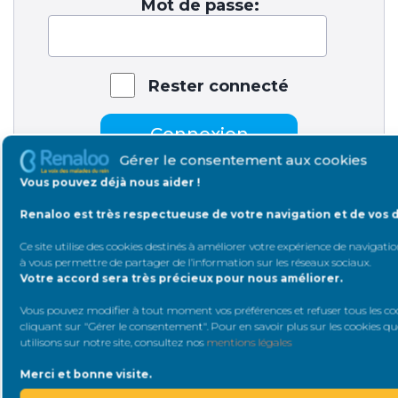
Mot de passe:
Rester connecté
Connexion
Gérer le consentement aux cookies
Vous pouvez déjà nous aider !
Renaloo est très respectueuse de votre navigation et de vos 
A la une
Ce site utilise des cookies destinés à améliorer votre expérience de navigation
à vous permettre de partager de l’information sur les réseaux sociaux
.
Votre accord sera très précieux pour nous améliorer.
Vous pouvez modifier à tout moment vos préférences et refuser tous les co
cliquant sur "Gérer le consentement". Pour en savoir plus sur les cookies q
utilisons sur notre site, consultez nos
mentions légales
Merci et bonne visite.