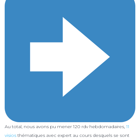
Au total, nous avons pu mener 120 rdv hebdomadaires,
11
visios
thématiques avec expert au cours desquels se sont