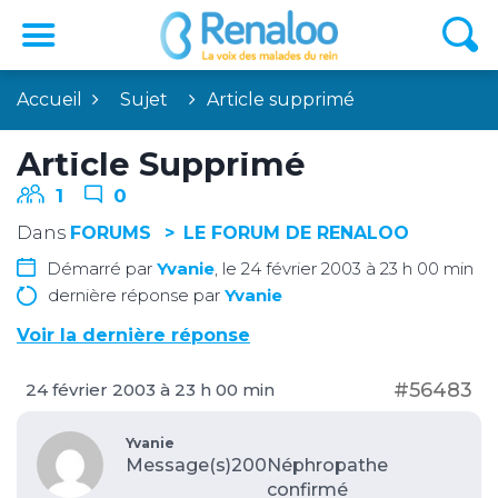
Accueil
Sujet
Article supprimé
Article Supprimé
1
0
Dans
FORUMS
LE FORUM DE RENALOO
Démarré par
Yvanie
, le 24 février 2003 à 23 h 00 min
dernière réponse par
Yvanie
Voir la dernière réponse
#56483
24 février 2003 à 23 h 00 min
Yvanie
Message(s)200
Néphropathe
confirmé