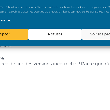
ne savent pas conjuguer correctement un verbe… C
” dans l’utilisation de ton message précédent !
er à tout moment vos préférences et refuser tous les cookies en cliquant sur "G
r en savoir plus sur les cookies que nous utilisons sur notre site, consultez nos
visite.
epter
Refuser
Voir les p
nfirmé
re
force de lire des versions incorrectes ! Parce que c