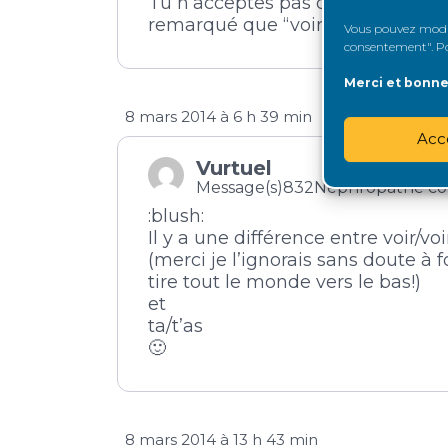
Tu n’acceptes pas que certains 
remarqué que “voir” s’ecrit “voire
Vous pouvez modifi
consentement". Pou
Merci et bonne 
8 mars 2014 à 6 h 39 min
Acc
Vurtuel
Message(s)832
Néphropathe co
:blush:
Il y a une différence entre voir/voi
(merci je l’ignorais sans doute à 
tire tout le monde vers le bas!)
et
ta/t’as
🙂
8 mars 2014 à 13 h 43 min