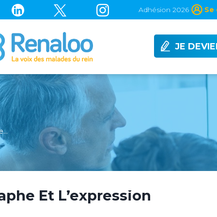
Adhésion 2026
Se 
JE DEVI
he…
aphe Et L’expression