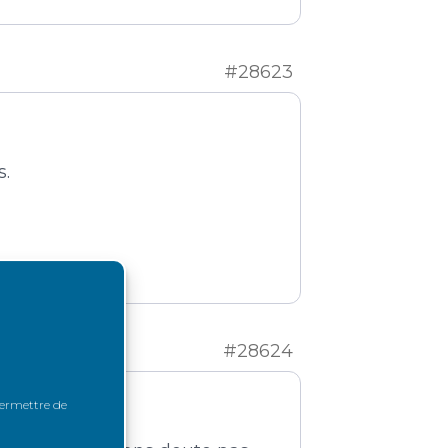
#28623
s.
#28624
 permettre de