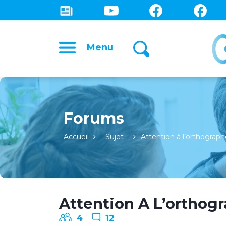
Menu
Forums
Accueil
Sujet
Attention à l’orthograp
Attention À L’orthogr
4
12