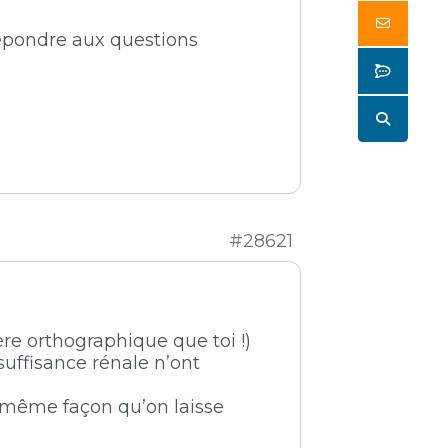
Butto
 repondre aux questions
Butto
Butto
#28621
re orthographique que toi !)
suffisance rénale n’ont
a même façon qu’on laisse