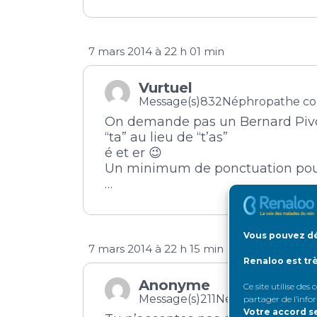
7 mars 2014 à 22 h 01 min
Vurtuel
Message(s)832
Néphropathe co
On demande pas un Bernard Pivot 
“ta” au lieu de “t’as”
é et er 😉
Un minimum de ponctuation pour r
…
Vous pouvez dé
7 mars 2014 à 22 h 15 min
Renaloo est tr
Anonyme
Ce site utilise des
Message(s)211
Néphropathe con
partager de l’info
Votre accord s