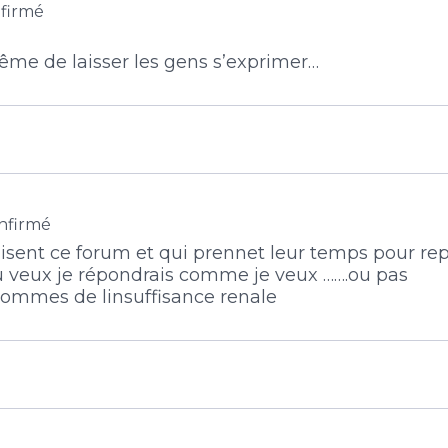
firmé
ême de laisser les gens s’exprimer…
nfirmé
ui lisent ce forum et qui prennet leur temps pour r
u veux je répondrais comme je veux …….ou pas
q tommes de linsuffisance renale