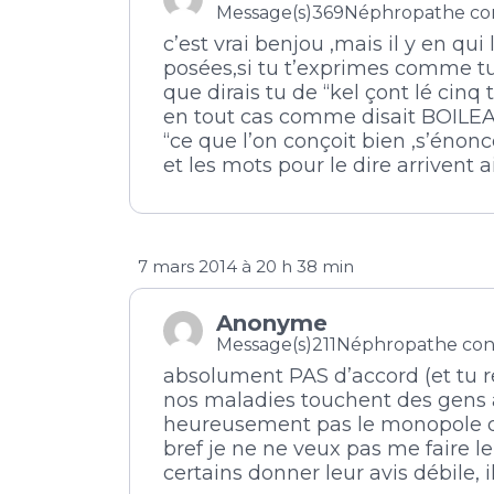
Message(s)369
Néphropathe co
c’est vrai benjou ,mais il y en q
posées,si tu t’exprimes comme t
que dirais tu de “kel çont lé cin
en tout cas comme disait BOILE
“ce que l’on conçoit bien ,s’énon
et les mots pour le dire arrivent 
7 mars 2014 à 20 h 38 min
Anonyme
Message(s)211
Néphropathe con
absolument PAS d’accord (et tu r
nos maladies touchent des gens à 
heureusement pas le monopole de 
bref je ne ne veux pas me faire l
certains donner leur avis débile, il