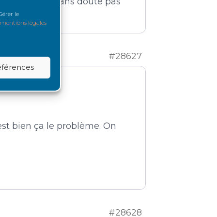
eux-là n’ont sans doute pas
érer le
mentions légales
#28627
références
’est bien ça le problème. On
#28628