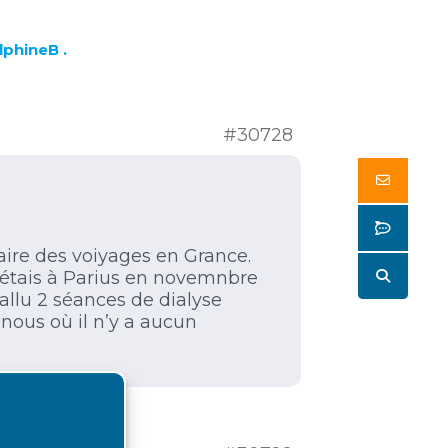
lphineB .
#30728
Butto
Butto
aire des voiyages en Grance.
Butto
 J’étais à Parius en novemnbre
fallu 2 séances de dialyse
nous où il n’y a aucun