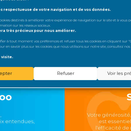
ès respectueuse de votre navigation et de vos données.
 cookies destinés à améliorer votre expérience de navigation sur le site et à vous
onfirmé
rmation sur les réseaux sociaux
.
era très précieux pour nous améliorer.
er à tout moment vos préférences et refuser tous les cookies en cliquant sur "G
r en savoir plus sur les cookies que nous utilisons sur notre site, consultez nos
visite.
epter
Refuser
Voir les p
loo
,
Votre générosité
oix entendues,
est essentie
l'efficacité d