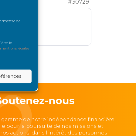
#30729
 permettre de
érer le
mentions légales
références
Soutenez-nous
, garante de notre indépendance financière,
lle pour la poursuite de nos missions et
e nos actions, dans l’intérêt des personnes