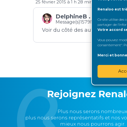
25 février 2015 à 1 h 28 min
Renaloo est tr
DelphineB .
Ce site utilise des
Message(s)1579
Néphropathe c
partager de l’info
Voir du côté des auto-dialyses..
Votre accord s
Vous pouvez modifi
consentement". Pou
Merci et bonne 
Acc
Rejoignez Rena
Plus nous serons nombreux
plus nous serons représentatifs et nos v
mieux nous pourrons agir.