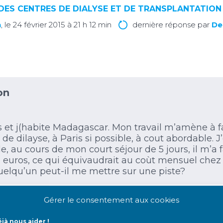
DES CENTRES DE DIALYSE ET DE TRANSPLANTATION
n
, le 24 février 2015 à 21 h 12 min
dernière réponse par
De
on
s et j(habite Madagascar. Mon travail m’amène à f
 de dilayse, à Paris si possible, à cout abordable.
e, au cours de mon court séjour de 5 jours, il m’a 
 euros, ce qui équivaudrait au coùt mensuel chez 
uelqu’un peut-il me mettre sur une piste?
Gérer le consentement aux cookies
jà nous aider !