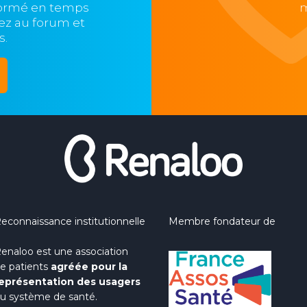
formé en temps
m
ipez au forum et
s.
econnaissance institutionnelle
Membre fondateur de
enaloo est une association
e patients
agréée pour la
eprésentation des usagers
u système de santé.