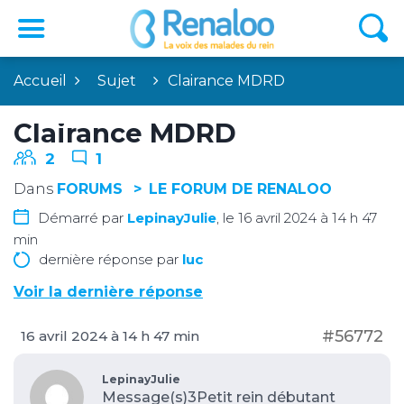
Accueil
Sujet
Clairance MDRD
Clairance MDRD
2
1
Dans
FORUMS
LE FORUM DE RENALOO
Démarré par
LepinayJulie
, le 16 avril 2024 à 14 h 47
min
dernière réponse par
luc
Voir la dernière réponse
#56772
16 avril 2024 à 14 h 47 min
LepinayJulie
Message(s)3
Petit rein débutant