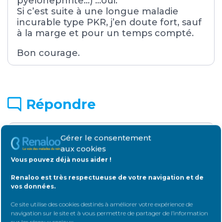
pyelonephrite…) …oui.
Si c’est suite à une longue maladie
incurable type PKR, j’en doute fort, sauf
à la marge et pour un temps compté.
Bon courage.
Répondre
Gérer le consentement
Connectez-vous
pour répondre au
aux cookies
sujet
Vous pouvez déjà nous aider !
Identifiant:
Renaloo est très respectueuse de votre navigation et de
vos données.
Ce site utilise des cookies destinés à améliorer votre expérience de
navigation sur le site et à vous permettre de partager de l’information
Mot de passe:
sur les réseaux sociaux
.