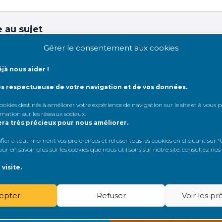
 au sujet
Gérer le consentement aux cookies
dentifiant:
jà nous aider !
de passe:
ès respectueuse de votre navigation et de vos données.
 cookies destinés à améliorer votre expérience de navigation sur le site et à vous
rmation sur les réseaux sociaux
.
Rester connecté
era très précieux pour nous améliorer.
er à tout moment vos préférences et refuser tous les cookies en cliquant sur "G
Connexion
r en savoir plus sur les cookies que nous utilisons sur notre site, consultez nos
visite.
epter
Refuser
Voir les p