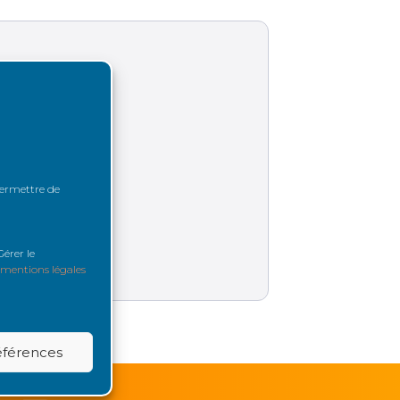
 permettre de
érer le
mentions légales
références