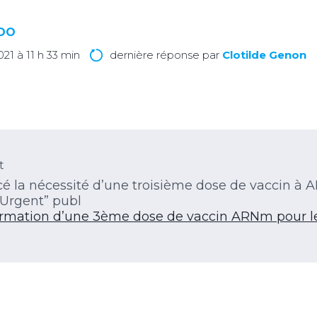
LOO
 2021 à 11 h 33 min
dernière réponse par
Clotilde Genon
t
cé la nécessité d’une troisième dose de vaccin à 
 Urgent” publ
rmation d’une 3ème dose de vaccin ARNm pour les