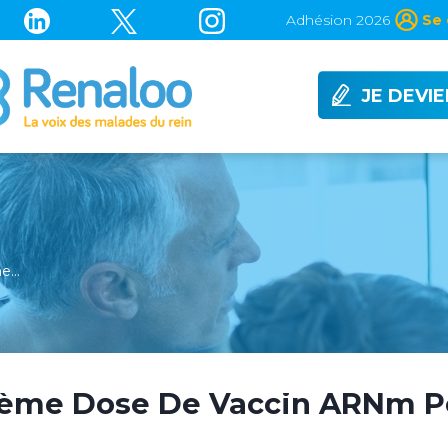
Adhésion 2026
Se 
JE DEVI
me…
3ème Dose De Vaccin ARNm Po