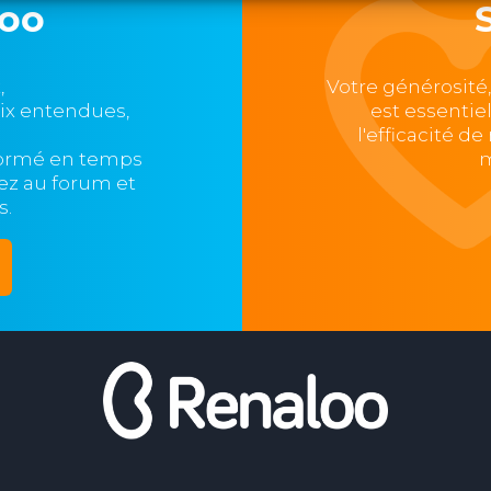
loo
,
Votre générosité
oix entendues,
est essentie
l'efficacité d
formé en temps
m
ipez au forum et
s.