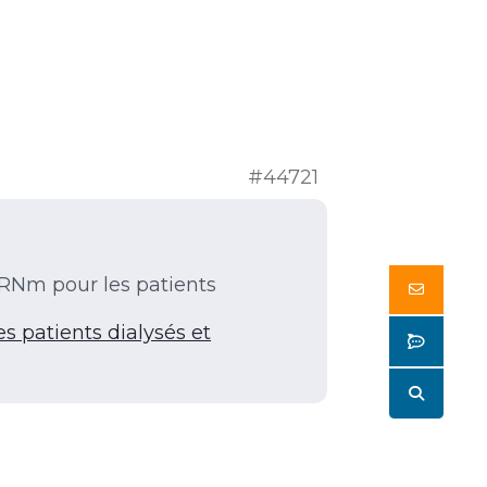
#44721
ARNm pour les patients
Butto
 patients dialysés et
Butto
Butto