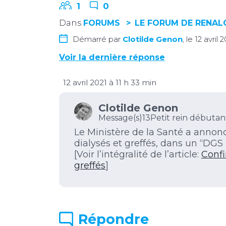
1
0
Dans
FORUMS
LE FORUM DE RENA
Démarré par
Clotilde Genon
, le 12 avril
Voir la dernière réponse
12 avril 2021 à 11 h 33 min
Clotilde Genon
Message(s)13
Petit rein débutan
Le Ministère de la Santé a annon
dialysés et greffés, dans un “DGS
[Voir l’intégralité de l’article:
Confi
greffés
]
Répondre