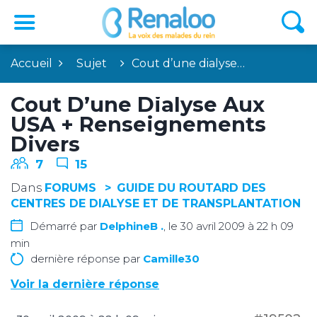
Accueil
Sujet
Cout d’une dialyse…
Cout D’une Dialyse Aux
USA + Renseignements
Divers
7
15
Dans
FORUMS
GUIDE DU ROUTARD DES
CENTRES DE DIALYSE ET DE TRANSPLANTATION
Démarré par
DelphineB .
, le 30 avril 2009 à 22 h 09
min
dernière réponse par
Camille30
Voir la dernière réponse