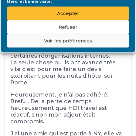
Merci et bonne visite.
Bonjour Giorgio (j’ai écorché ton
prénom tout à l’heure désolé 🙂 ),
Accepter
Je suis “contente” de voir que je ne suis
Refuser
pas la seule à avoir une mauvaise
expérience avec IDO. J’avais eu certains
Voir les préférences
témoignages négatifs, mais je pensais
bêtement que ça avait changé suite à
certaines réorganisations internes.
La seule chose ou ils ont avancé très
vite c’est pour me faire un devis
exorbitant pour les nuits d’hôtel sur
Rome.
Heureusement, je n’ai pas adhéré.
Bref….. De la perte de temps,
heureusement que HDI travel est
réactif, sinon mon séjour était
compromis.
J’ai une amie qui est partie à NY, elle va