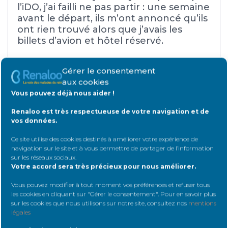
l’iDO, j’ai failli ne pas partir : une semaine
avant le départ, ils m’ont annoncé qu’ils
ont rien trouvé alors que j’avais les
billets d’avion et hôtel réservé.
Je voyage pas mal et, à chaque fois,
Gérer le consentement
j’effectue toutes les démarches tout
aux cookies
seul.
Vous pouvez déjà nous aider !
A New York, y a pas ma de centres pù ils
Renaloo est très respectueuse de votre navigation et de
prenneent des vacanciers donc ils ont
vos données.
l’habitude.
Ce site utilise des cookies destinés à améliorer votre expérience de
navigation sur le site et à vous permettre de partager de l’information
sur les réseaux sociaux
.
#29599
10 août 2014 à 14 h 37 min
Votre accord sera très précieux pour nous améliorer.
Vous pouvez modifier à tout moment vos préférences et refuser tous
DelphineB .
les cookies en cliquant sur "Gérer le consentement". Pour en savoir plus
Message(s)1579
Néphropathe
sur les cookies que nous utilisons sur notre site, consultez nos
mentions
confirmé
légales