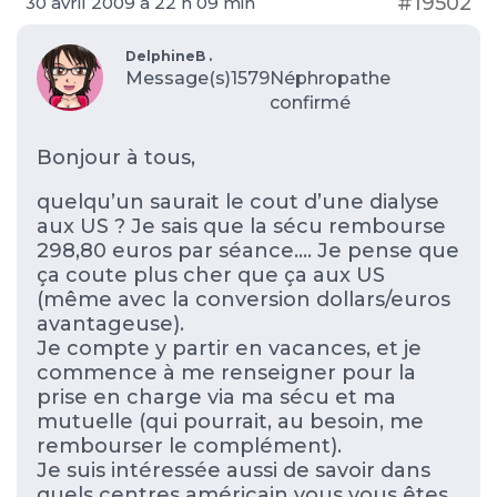
#19502
30 avril 2009 à 22 h 09 min
DelphineB .
Message(s)1579
Néphropathe
confirmé
Bonjour à tous,
quelqu’un saurait le cout d’une dialyse
aux US ? Je sais que la sécu rembourse
298,80 euros par séance…. Je pense que
ça coute plus cher que ça aux US
(même avec la conversion dollars/euros
avantageuse).
Je compte y partir en vacances, et je
commence à me renseigner pour la
prise en charge via ma sécu et ma
mutuelle (qui pourrait, au besoin, me
rembourser le complément).
Je suis intéressée aussi de savoir dans
quels centres américain vous vous êtes