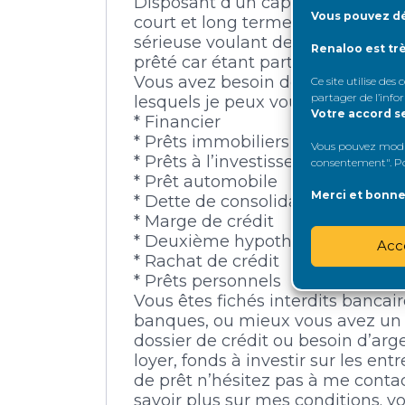
Disposant d’un capital très impor
Vous pouvez dé
court et long terme allant de 10
sérieuse voulant de ce prêt. 2% à
Renaloo est tr
prêté car étant particulier je ne ve
Vous avez besoin de faire un prêt
Ce site utilise des
partager de l’info
lesquels je peux vous aider:
Votre accord s
* Financier
* Prêts immobiliers
Vous pouvez modifi
* Prêts à l’investissement
consentement". Pou
* Prêt automobile
Merci et bonne 
* Dette de consolidation
* Marge de crédit
* Deuxième hypothèques
Acc
* Rachat de crédit
* Prêts personnels
Vous êtes fichés interdits bancai
banques, ou mieux vous avez un
dossier de crédit ou besoin d’arg
loyer, fonds à investir sur les ent
de prêt n’hésitez pas à me conta
savoir plus sur mes conditions. v