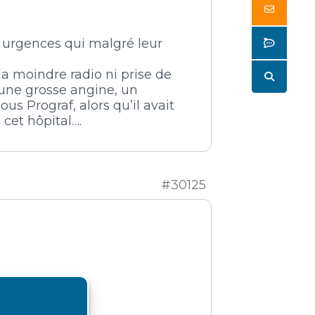
Butto
Butto
s urgences qui malgré leur
a moindre radio ni prise de
Butto
 à une grosse angine, un
s Prograf, alors qu’il avait
 cet hôpital….
#30125