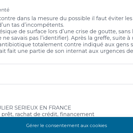
enté
contre dans la mesure du possible il faut éviter le
d’un tas d’incompétents.
ique de surface lors d’une crise de goutte, sans l
 ne savais pas l’identifier). Après la greffe, suite
antibiotique totalement contre indiqué aux gens sou
vait fait une partie de son internat aux urgences de
LIER SERIEUX EN FRANCE
prêt, rachat de crédit, financement
le adresse est à votre disposition et
Gérer le consentement aux cookies
@hotmail.fr