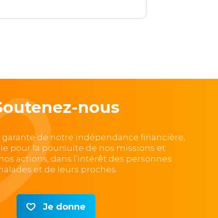
Soutenez-nous
, garante de notre indépendance financière,
lle pour la poursuite de nos missions et
e nos actions, dans l’intérêt des personnes
alades et de leurs proches.
Je donne