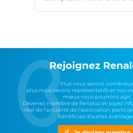
Rejoignez Rena
Plus nous serons nombreux
plus nous serons représentatifs et nos v
mieux nous pourrons agir.
Devenez membre de Renaloo et soyez in
réel de l’actualité de l’association, partic
bénéficiez d’autres avantage
Je deviens membre