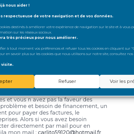
tant pour octroyer des prêts privés à
jà nous aider !
00€ à 4.500.000€ à toute personne
 3% d’intérêt l’an selon la somme
ès respectueuse de votre navigation et de vos données.
ux pas violer la loi sur l’usure.
, veuillez noter les domaines dans
 cookies destinés à améliorer votre expérience de navigation sur le site et à vous
rmation sur les réseaux sociaux
.
era très précieux pour nous améliorer.
er à tout moment vos préférences et refuser tous les cookies en cliquant sur "G
r en savoir plus sur les cookies que nous utilisons sur notre site, consultez nos
visite.
epter
Refuser
Voir les p
res et vous n avez pas la faveur des
 problème et besoin de financement, un
ent pour payer des factures, le
reprises. Alors si vous avez besoin
cter directement par mail pour en
oila mon mail :
carlito59120@hotmail.fr