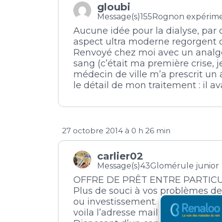
gloubi
Message(s)155
Rognon expérim
Aucune idée pour la dialyse, par 
aspect ultra moderne regorgent 
Renvoyé chez moi avec un analgés
sang (c’était ma première crise, je
médecin de ville m’a prescrit un 
le détail de mon traitement : il a
27 octobre 2014 à 0 h 26 min
carlier02
Message(s)43
Glomérule junior
OFFRE DE PRÊT ENTRE PARTICU
Plus de souci à vos problèmes de 
ou investissement. Une et une seu
voila l’adresse mail :
carlito59120