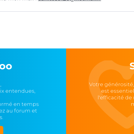
loo
,
Votre générosité
oix entendues,
est essentie
l'efficacité d
formé en temps
m
ipez au forum et
s.