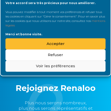
Votre accord sera très précieux pour nous améliorer.
Mot de passe:
Vous pouvez modifier à tout moment vos préférences et refuser tous
les cookies en cliquant sur "Gérer le consentement". Pour en savoir plus
sur les cookies que nous utilisons sur notre site, consultez nos
mentions
légales
Rester connecté
Merci et bonne visite.
Accepter
Connexion
Refuser
Voir les préférences
Rejoignez Renaloo
Plus nous serons nombreux,
plus nous serons représentatifs et