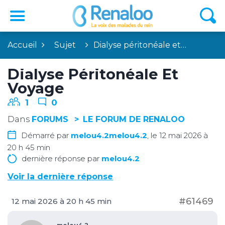
Accueil
Sujet
Dialyse péritonéale et…
Dialyse Péritonéale Et
Voyage
1
0
Dans
FORUMS
LE FORUM DE RENALOO
Démarré par
melou4.2melou4.2
, le 12 mai 2026 à
20 h 45 min
dernière réponse par
melou4.2
Voir la dernière réponse
#61469
12 mai 2026 à 20 h 45 min