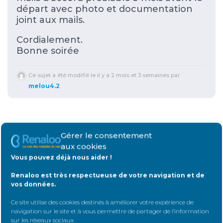
départ avec photo et documentation
joint aux mails.
Cordialement.
Bonne soirée
Ce sujet a été modifié le il y a 2 mois et 3 semaines par
melou4.2
.
Répondre
Gérer le consentement
aux cookies
Vous pouvez déjà nous aider !
Connectez-vous
pour répondre au
sujet
Renaloo est très respectueuse de votre navigation et de
vos données.
Identifiant:
Ce site utilise des cookies destinés à améliorer votre expérience de
navigation sur le site et à vous permettre de partager de l’information
sur les réseaux sociaux
.