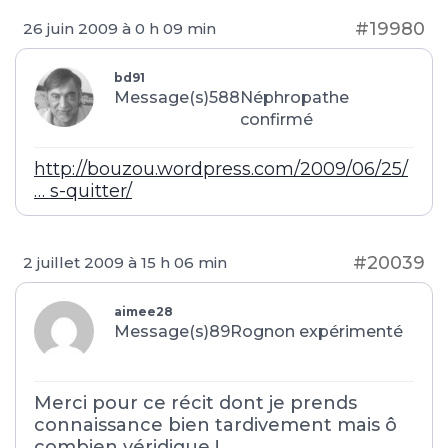
#19980
26 juin 2009 à 0 h 09 min
bd91
Message(s)588
Néphropathe
confirmé
http://bouzou.wordpress.com/2009/06/25/
… s-quitter/
#20039
2 juillet 2009 à 15 h 06 min
aimee28
Message(s)89
Rognon expérimenté
Merci pour ce récit dont je prends
connaissance bien tardivement mais ô
combien véridique !