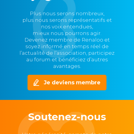
Plus nous serons nombreux,
plus nous serons représentatifs et
nos voix entendues,
mieux nous pourrons agir.
Devenez membre de Renaloo et
soyez informé en temps réel de
l’actualité de l’association, participez
au forum et bénéficiez d’autres
avantages.
Je deviens membre
Soutenez-nous