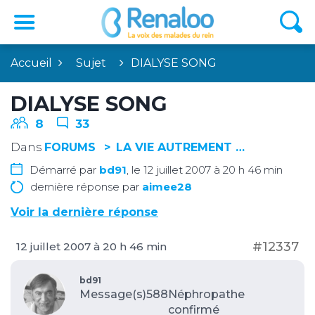
Accueil
Sujet
DIALYSE SONG
DIALYSE SONG
8
33
Dans
FORUMS
LA VIE AUTREMENT …
Démarré par
bd91
, le 12 juillet 2007 à 20 h 46 min
dernière réponse par
aimee28
Voir la dernière réponse
#12337
12 juillet 2007 à 20 h 46 min
bd91
Message(s)588
Néphropathe
confirmé