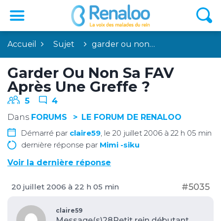
Accueil
Sujet
garder ou non…
Garder Ou Non Sa FAV
Après Une Greffe ?
5
4
Dans
FORUMS
LE FORUM DE RENALOO
Démarré par
claire59
, le 20 juillet 2006 à 22 h 05 min
dernière réponse par
Mimi -siku
Voir la dernière réponse
#5035
20 juillet 2006 à 22 h 05 min
claire59
Message(s)28
Petit rein débutant