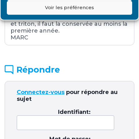
malformations sur la veine et les traces
Voir les préférences
des piqures.
Je suis du meme avis que Galatee jdat
et triton, il faut la conservée au moins la
première année.
MARC
Répondre
Connectez-vous
pour répondre au
sujet
Identifiant:
Mot de passe: