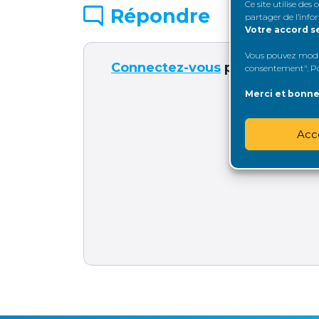
Ce site utilise des
Répondre
partager de l’info
Votre accord s
Vous pouvez modifi
Connectez-vous
pour répondre
consentement". Pou
Merci et bonne 
I
Acc
Mot 