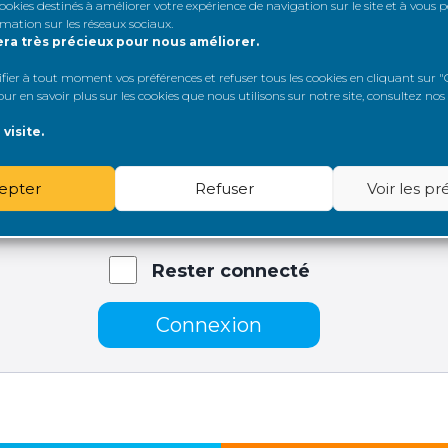
 cookies destinés à améliorer votre expérience de navigation sur le site et à vous
rmation sur les réseaux sociaux
.
era très précieux pour nous améliorer.
er à tout moment vos préférences et refuser tous les cookies en cliquant sur "G
 au sujet
r en savoir plus sur les cookies que nous utilisons sur notre site, consultez nos
visite.
dentifiant:
epter
Refuser
Voir les p
de passe:
Rester connecté
Connexion