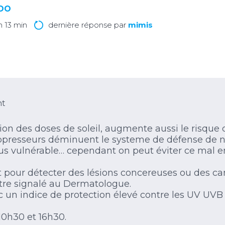
LOO
 h 13 min
dernière réponse par
mimis
nt
ion des doses de soleil, augmente aussi le risque
presseurs déminuent le systeme de défense de no
 plus vulnérable… cependant on peut éviter ce mal e
 pour détecter des lésions concereuses ou des ca
etre signalé au Dermatologue.
ec un indice de protection élevé contre les UV UV
 10h30 et 16h30.