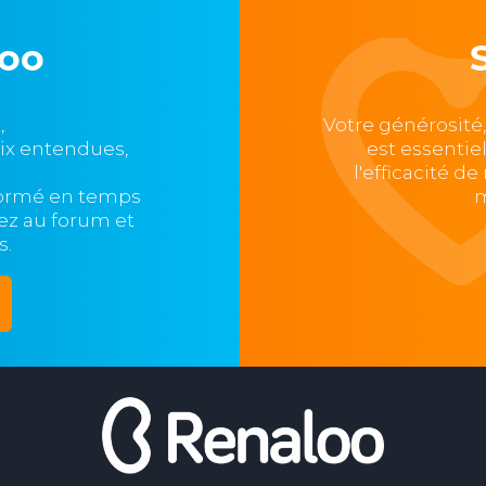
loo
,
Votre générosité
oix entendues,
est essentie
l'efficacité d
formé en temps
m
ipez au forum et
s.