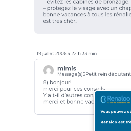
– evitez les cabines de bronzage.
– protegez le visage avec un chap
bonne vacances à tous les rénali
est tres chér..
19 juillet 2006 à 22 h 33 min
mimis
Message(s)5
Petit rein débutant
8) bonjour!
merci pour ces conseils .
Y a t-il d’autres conseils pour le
merci et bonne vacances
Vous pouvez dé
Renaloo est tr