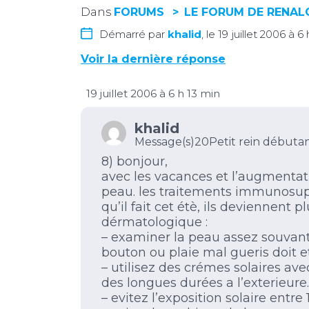
Dans
FORUMS
LE FORUM DE RENA
Démarré par
khalid
, le 19 juillet 2006 à 6
Voir la dernière réponse
19 juillet 2006 à 6 h 13 min
khalid
Message(s)20
Petit rein débuta
8) bonjour,
avec les vacances et l’augmentat
peau. les traitements immunosup
qu’il fait cet étè, ils deviennent
dérmatologique :
– examiner la peau assez souvant
bouton ou plaie mal gueris doit 
– utilisez des crémes solaires av
des longues durées a l’exterieure.
– evitez l’exposition solaire entre