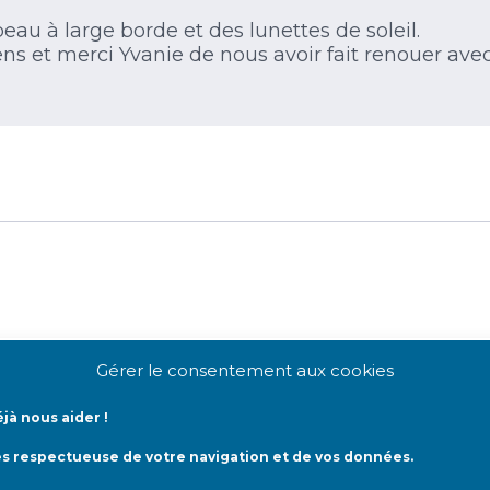
eau à large borde et des lunettes de soleil.
ens et merci Yvanie de nous avoir fait renouer ave
s transplantés habitant toute l’année sous le solei
Gérer le consentement aux cookies
jà nous aider !
ès respectueuse de votre navigation et de vos données.