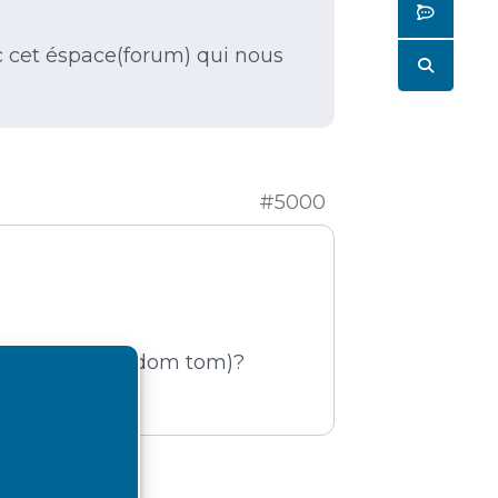
Butto
c cet éspace(forum) qui nous
Butto
#5000
l des tropiques (dom tom)?