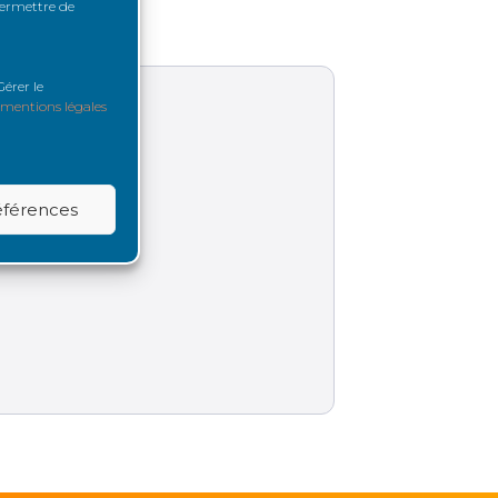
 permettre de
érer le
mentions légales
références