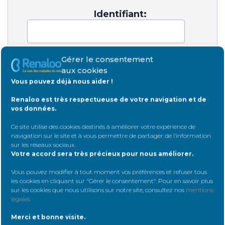
Identifiant:
Mot de passe:
Gérer le consentement
aux cookies
Vous pouvez déjà nous aider !
Renaloo est très respectueuse de votre navigation et de
Rester connecté
vos données.
Ce site utilise des cookies destinés à améliorer votre expérience de
Connexion
navigation sur le site et à vous permettre de partager de l’information
sur les réseaux sociaux
.
Votre accord sera très précieux pour nous améliorer.
Vous pouvez modifier à tout moment vos préférences et refuser tous
les cookies en cliquant sur "Gérer le consentement". Pour en savoir plus
sur les cookies que nous utilisons sur notre site, consultez nos
mentions
légales
Rejoignez Renaloo
Merci et bonne visite.