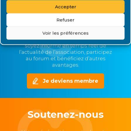
Accepter
Plus nous serons nombreux,
plus nous serons représentatifs et
Refuser
nos voix entendues,
mieux nous pourrons agir.
Voir les préférences
Devenez membre de Renaloo et
soyez informé en temps réel de
l’actualité de l’association, participez
au forum et bénéficiez d’autres
avantages.
Je deviens membre
Soutenez-nous