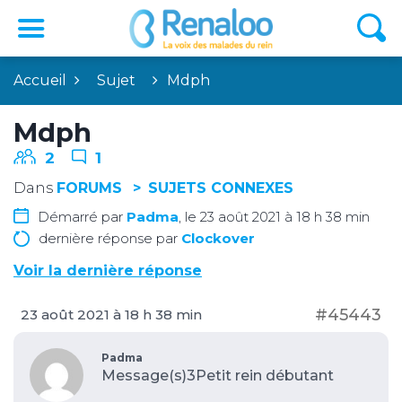
Accueil
Sujet
Mdph
Mdph
2
1
Dans
FORUMS
SUJETS CONNEXES
Démarré par
Padma
, le 23 août 2021 à 18 h 38 min
dernière réponse par
Clockover
Voir la dernière réponse
#45443
23 août 2021 à 18 h 38 min
Padma
Message(s)3
Petit rein débutant