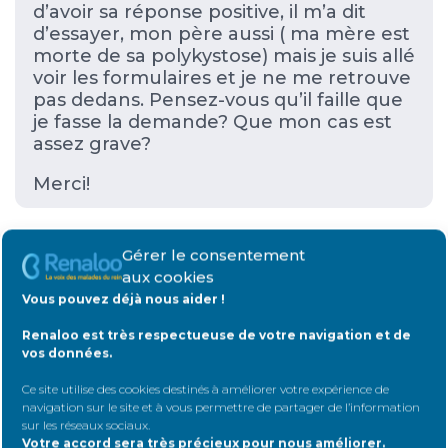
d’avoir sa réponse positive, il m’a dit
d’essayer, mon père aussi ( ma mère est
morte de sa polykystose) mais je suis allé
voir les formulaires et je ne me retrouve
pas dedans. Pensez-vous qu’il faille que
je fasse la demande? Que mon cas est
assez grave?
Merci!
Gérer le consentement
#45504
1 septembre 2021 à 16 h 08 min
aux cookies
Vous pouvez déjà nous aider !
Clockover
Renaloo est très respectueuse de votre navigation et de
Message(s)23
Petit rein débutant
vos données.
Ce site utilise des cookies destinés à améliorer votre expérience de
navigation sur le site et à vous permettre de partager de l’information
Si vous ne vous retrouvez pas dans le
sur les réseaux sociaux
.
formulaire MDPH ne le remplissez tout
Votre accord sera très précieux pour nous améliorer.