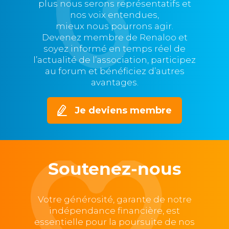
plus nous serons représentatifs et
nos voix entendues,
mieux nous pourrons agir.
Devenez membre de Renaloo et
soyez informé en temps réel de
l’actualité de l’association, participez
au forum et bénéficiez d’autres
avantages.
Je deviens membre
Soutenez-nous
Votre générosité, garante de notre
indépendance financière, est
essentielle pour la poursuite de nos