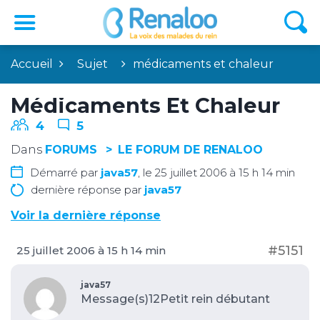
Accueil
Sujet
médicaments et chaleur
Médicaments Et Chaleur
4
5
Dans
FORUMS
LE FORUM DE RENALOO
Démarré par
java57
, le 25 juillet 2006 à 15 h 14 min
dernière réponse par
java57
Voir la dernière réponse
#5151
25 juillet 2006 à 15 h 14 min
java57
Message(s)12
Petit rein débutant