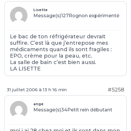
Lisette
Message(s)127
Rognon expérimenté
Le bac de ton réfrigérateur devrait
suffire. C’est là que j’entrepose mes
médicaments quand ils sont fragiles :
EPO, crème pour la peau, etc.
La salle de bain c’est bien aussi.
LA LISETTE
#5258
31 juillet 2006 à 13 h 16 min
ange
Message(s)34
Petit rein débutant
moi j ai 28 chez moi et ils sont dans mon