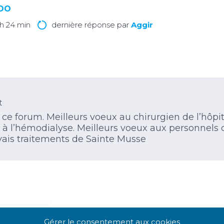
LOO
9 h 24 min
dernière réponse par
Aggir
t
e forum. Meilleurs voeux au chirurgien de l’hôpi
 à l’hémodialyse. Meilleurs voeux aux personnels
vais traitements de Sainte Musse
Gérer le consentement aux cookies