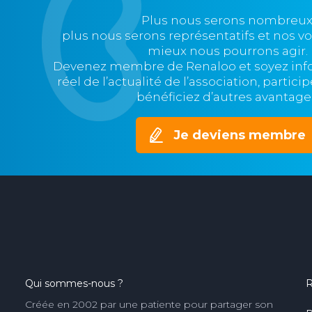
Plus nous serons nombreux
plus nous serons représentatifs et nos v
mieux nous pourrons agir.
Devenez membre de Renaloo et soyez in
réel de l’actualité de l’association, partic
bénéficiez d’autres avantage
Je deviens membre
Qui sommes-nous ?
R
Créée en 2002 par une patiente pour partager son