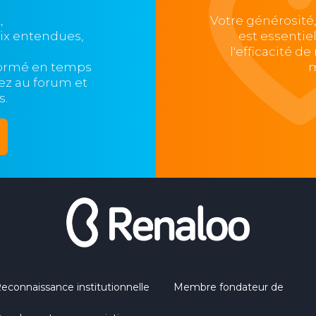
,
Votre générosité
oix entendues,
est essentie
l'efficacité d
formé en temps
m
ipez au forum et
s.
econnaissance institutionnelle
Membre fondateur de