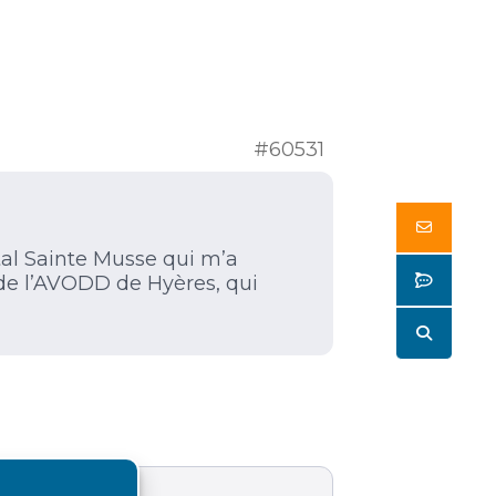
#60531
Butto
tal Sainte Musse qui m’a
Butto
 de l’AVODD de Hyères, qui
Butto