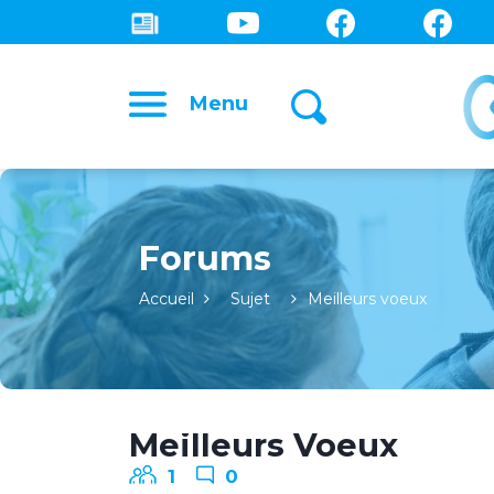
Menu
Forums
Accueil
Sujet
Meilleurs voeux
Meilleurs Voeux
1
0