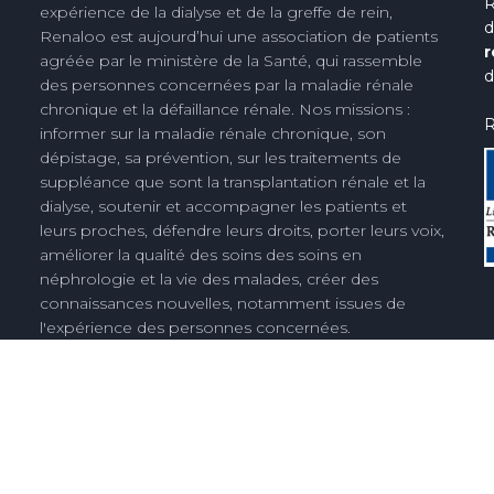
R
expérience de la dialyse et de la greffe de rein,
d
Renaloo est aujourd’hui une association de patients
r
agréée par le ministère de la Santé, qui rassemble
d
des personnes concernées par la maladie rénale
chronique et la défaillance rénale. Nos missions :
R
informer sur la maladie rénale chronique, son
dépistage, sa prévention, sur les traitements de
suppléance que sont la transplantation rénale et la
dialyse, soutenir et accompagner les patients et
leurs proches, défendre leurs droits, porter leurs voix,
améliorer la qualité des soins des soins en
néphrologie et la vie des malades, créer des
connaissances nouvelles, notamment issues de
l'expérience des personnes concernées.
Découvrez notre histoire
Espace presse